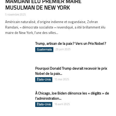
MAMDANI ÉLU PREMIER MAIRE
MUSULMAN DE NEW YORK
5 novembre 2025
Américain naturalisé, d’origine indienne et ougandaise, Zohran
Ramdani, « démocrate socialiste » revendiqué, a été brillamment élu
maire de New York, l’une des villes...
Trump, artisan de la paix ? Vers un Prix Nobel ?
Guatemala
29 juin 2025
Pourquoi Donald Trump devrait recevoir le prix
Nobel de la paix...
États-Unis
15 mai 2025
À Chicago, Joe Biden dénonce les « dégâts » de
l’administration...
États-Unis
16 avril 2025