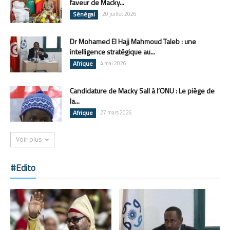
faveur de Macky...
Sénégal
20 juillet 2026
Dr Mohamed El Hajj Mahmoud Taleb : une
intelligence stratégique au...
Afrique
4 mai 2026
Candidature de Macky Sall à l’ONU : Le piège de
la...
Afrique
27 mars 2026
Voir plus
#Edito