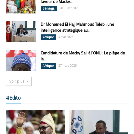
faveur de Macky...
Sénégal
20 juillet 2026
Dr Mohamed El Hajj Mahmoud Taleb : une
intelligence stratégique au...
Afrique
4 mai 2026
Candidature de Macky Sall à l’ONU : Le piège de
la...
Afrique
27 mars 2026
Voir plus
#Edito