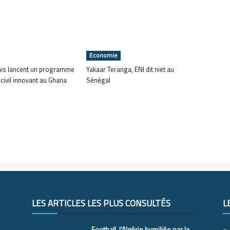
Economie
nis lancent un programme
Yakaar Teranga, ENI dit niet au
 civil innovant au Ghana
Sénégal
LES ARTICLES LES PLUS CONSULTÉS
L
Football, l’Algérie humiliée par la