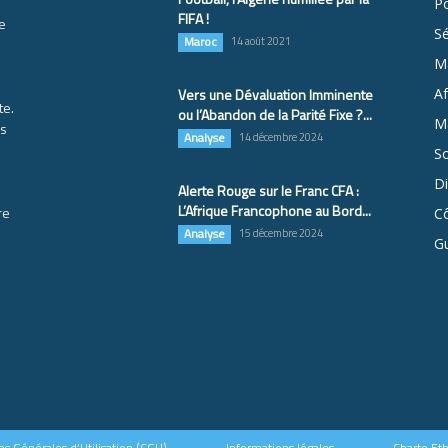
Po
FIFA !
e
S
Maroc
14 août 2021
M
Vers une Dévaluation Imminente
Af
te.
ou l’Abandon de la Parité Fixe ?...
Ma
es
Analyse
14 décembre 2024
So
D
Alerte Rouge sur le Franc CFA :
L’Afrique Francophone au Bord...
re
Cô
Analyse
15 décembre 2024
G
ns Générales d’Utilisation (CGU)
Informations légales
Charte Et