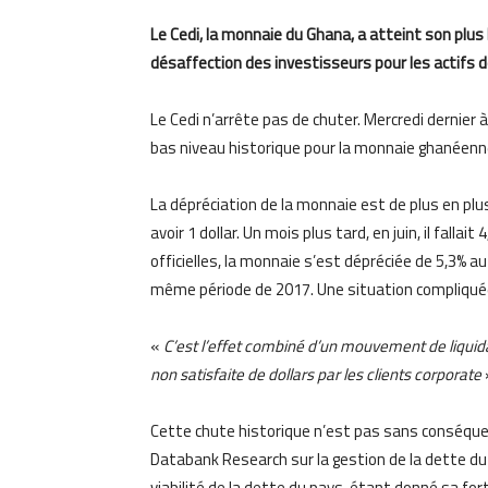
Le Cedi, la monnaie du Ghana, a atteint son plus 
désaffection des investisseurs pour les actifs
Le Cedi n’arrête pas de chuter. Mercredi dernier à Ac
bas niveau historique pour la monnaie ghanéenne
La dépréciation de la monnaie est de plus en plus 
avoir 1 dollar. Un mois plus tard, en juin, il falla
officielles, la monnaie s’est dépréciée de 5,3% 
même période de 2017. Une situation compliquée
«
C’est l’effet combiné d’un mouvement de liqui
non satisfaite de dollars par les clients corporate
Cette chute historique n’est pas sans conséque
Databank Research sur la gestion de la dette d
viabilité de la dette du pays, étant donné sa fo