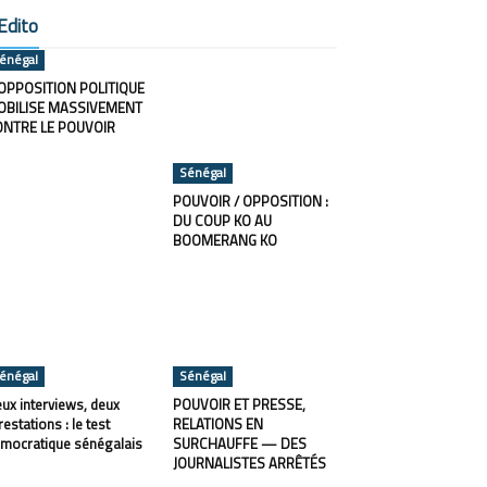
Edito
énégal
OPPOSITION POLITIQUE
OBILISE MASSIVEMENT
ONTRE LE POUVOIR
Sénégal
POUVOIR / OPPOSITION :
DU COUP KO AU
BOOMERANG KO
énégal
Sénégal
ux interviews, deux
POUVOIR ET PRESSE,
restations : le test
RELATIONS EN
mocratique sénégalais
SURCHAUFFE — DES
JOURNALISTES ARRÊTÉS