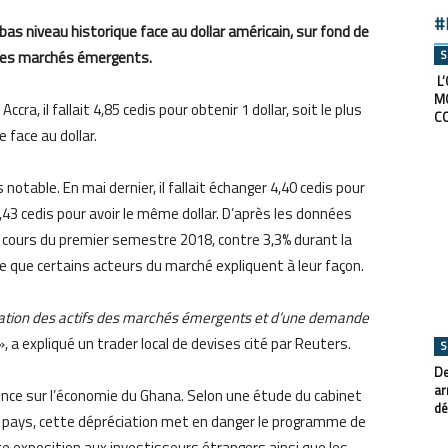
#
bas niveau historique face au dollar américain, sur fond de
S
 des marchés émergents.
L’
M
cra, il fallait 4,85 cedis pour obtenir 1 dollar, soit le plus
C
 face au dollar.
notable. En mai dernier, il fallait échanger 4,40 cedis pour
it 4,43 cedis pour avoir le même dollar. D’après les données
au cours du premier semestre 2018, contre 3,3% durant la
 que certains acteurs du marché expliquent à leur façon.
dation des actifs des marchés émergents et d’une demande
», a expliqué un trader local de devises cité par Reuters.
S
De
ar
nce sur l’économie du Ghana. Selon une étude du cabinet
dé
u pays, cette dépréciation met en danger le programme de
rte exposition aux investisseurs étrangers ainsi que les