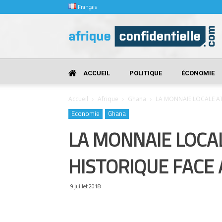
Français
Afrique
Confidentielle
ACCUEIL
POLITIQUE
ÉCONOMIE
Accueil
Afrique
Ghana
LA MONNAIE LOCALE AT
Economie
Ghana
LA MONNAIE LOCAL
HISTORIQUE FACE
9 juillet 2018