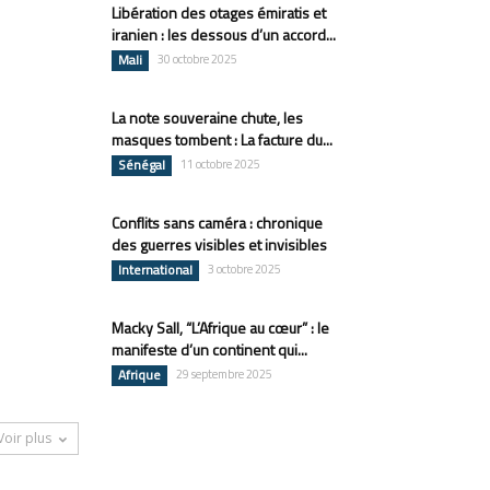
Libération des otages émiratis et
iranien : les dessous d’un accord...
Mali
30 octobre 2025
La note souveraine chute, les
masques tombent : La facture du...
Sénégal
11 octobre 2025
Conflits sans caméra : chronique
des guerres visibles et invisibles
International
3 octobre 2025
Macky Sall, “L’Afrique au cœur” : le
manifeste d’un continent qui...
Afrique
29 septembre 2025
Voir plus