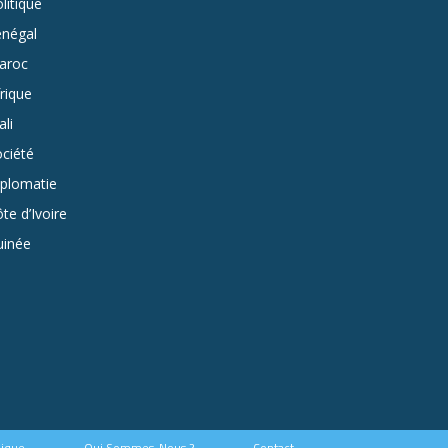
litique
énégal
aroc
rique
li
ciété
iplomatie
te d’Ivoire
uinée
hique
Qui Sommes-Nous ?
Contact