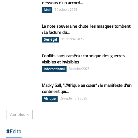
dessous d’un accord...
Mali
30 octobre 2025
La note souveraine chute, les masques tombent
: La facture du...
Sénégal
11 octobre 2025
Conflits sans caméra : chronique des guerres
visibles et invisibles
International
3 octobre 2025
Macky Sall, “L’Afrique au cœur” : le manifeste d’un
continent qui...
Afrique
29 septembre 2025
Voir plus
#Edito