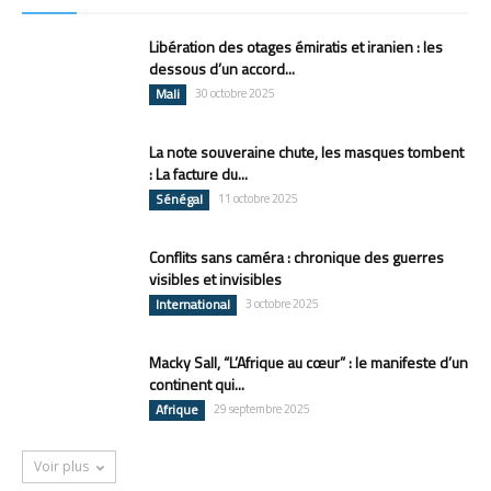
Libération des otages émiratis et iranien : les
dessous d’un accord...
Mali
30 octobre 2025
La note souveraine chute, les masques tombent
: La facture du...
Sénégal
11 octobre 2025
Conflits sans caméra : chronique des guerres
visibles et invisibles
International
3 octobre 2025
Macky Sall, “L’Afrique au cœur” : le manifeste d’un
continent qui...
Afrique
29 septembre 2025
Voir plus