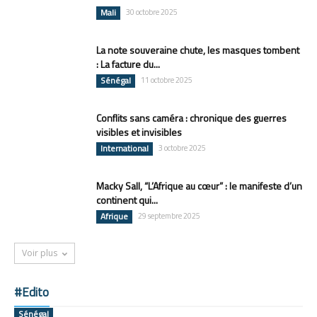
Mali
30 octobre 2025
La note souveraine chute, les masques tombent
: La facture du...
Sénégal
11 octobre 2025
Conflits sans caméra : chronique des guerres
visibles et invisibles
International
3 octobre 2025
Macky Sall, “L’Afrique au cœur” : le manifeste d’un
continent qui...
Afrique
29 septembre 2025
Voir plus
#Edito
Sénégal