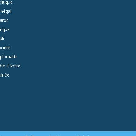
litique
énégal
aroc
rique
li
ciété
iplomatie
te d’Ivoire
uinée