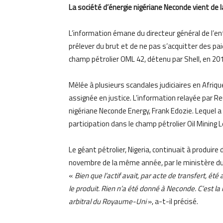
La société d’énergie nigériane Neconde vient de l
L’information émane du directeur général de l’en
prélever du brut et de ne pas s’acquitter des pa
champ pétrolier OML 42, détenu par Shell, en 20
Mêlée à plusieurs scandales judiciaires en Afriqu
assignée en justice. L’information relayée par R
nigériane Neconde Energy, Frank Edozie. Lequel a
participation dans le champ pétrolier Oil Mining L
Le géant pétrolier, Nigeria, continuait à produire
novembre de la même année, par le ministère du
«
Bien que l’actif avait, par acte de transfert, été
le produit. Rien n’a été donné à Neconde. C’est la 
arbitral du Royaume-Uni
», a-t-il précisé.