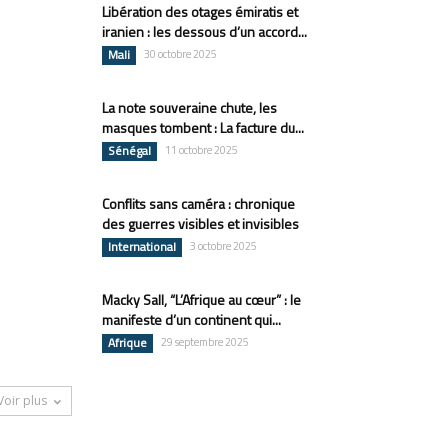
Libération des otages émiratis et
iranien : les dessous d’un accord...
Mali
30 octobre 2025
La note souveraine chute, les
masques tombent : La facture du...
Sénégal
11 octobre 2025
Conflits sans caméra : chronique
des guerres visibles et invisibles
International
3 octobre 2025
Macky Sall, “L’Afrique au cœur” : le
manifeste d’un continent qui...
Afrique
29 septembre 2025
Voir plus