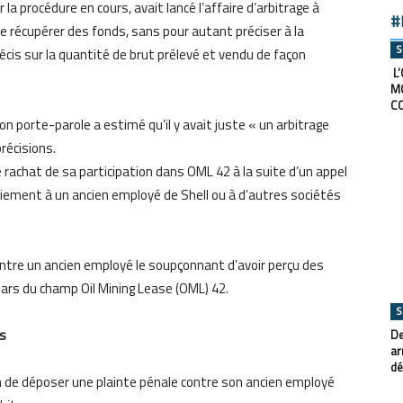
a procédure en cours, avait lancé l’affaire d’arbitrage à
#
de récupérer des fonds, sans pour autant préciser à la
S
écis sur la quantité de brut prélevé et vendu de façon
L’
M
C
son porte-parole a estimé qu’il y avait juste « un arbitrage
récisions.
rachat de sa participation dans OML 42 à la suite d’un appel
aiement à un ancien employé de Shell ou à d’autres sociétés
contre un ancien employé le soupçonnant d’avoir perçu des
lars du champ Oil Mining Lease (OML) 42.
S
rs
De
ar
dé
on de déposer une plainte pénale contre son ancien employé