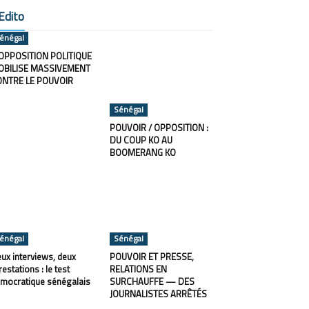
Edito
énégal
OPPOSITION POLITIQUE
OBILISE MASSIVEMENT
ONTRE LE POUVOIR
Sénégal
POUVOIR / OPPOSITION :
DU COUP KO AU
BOOMERANG KO
énégal
Sénégal
ux interviews, deux
POUVOIR ET PRESSE,
restations : le test
RELATIONS EN
mocratique sénégalais
SURCHAUFFE — DES
JOURNALISTES ARRÊTÉS