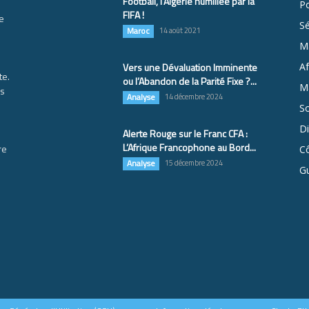
Football, l’Algérie humiliée par la
Po
FIFA !
e
S
Maroc
14 août 2021
M
Vers une Dévaluation Imminente
Af
te.
ou l’Abandon de la Parité Fixe ?...
Ma
es
Analyse
14 décembre 2024
So
D
Alerte Rouge sur le Franc CFA :
L’Afrique Francophone au Bord...
re
Cô
Analyse
15 décembre 2024
G