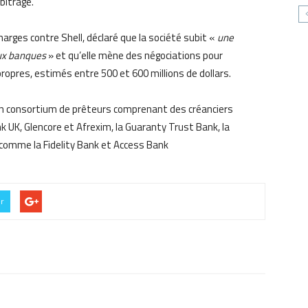
rbitrage.
rges contre Shell, déclaré que la société subit «
une
aux banques
» et qu’elle mène des négociations pour
opres, estimés entre 500 et 600 millions de dollars.
r un consortium de prêteurs comprenant des créanciers
k UK, Glencore et Afrexim, la Guaranty Trust Bank, la
comme la Fidelity Bank et Access Bank
er