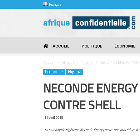
Français
Afrique
Confidentielle
ACCUEIL
POLITIQUE
ÉCONOMIE
Accueil
Afrique
Nigeria
NECONDE ENERGY OUV
Economie
Nigeria
NECONDE ENERGY 
CONTRE SHELL
11 avril 2018
La compagnie nigériane Neconde Energy ouvre une procédure d’ar