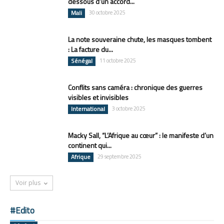
dessous d’un accord...
Mali
30 octobre 2025
La note souveraine chute, les masques tombent
: La facture du...
Sénégal
11 octobre 2025
Conflits sans caméra : chronique des guerres
visibles et invisibles
International
3 octobre 2025
Macky Sall, “L’Afrique au cœur” : le manifeste d’un
continent qui...
Afrique
29 septembre 2025
Voir plus
#Edito