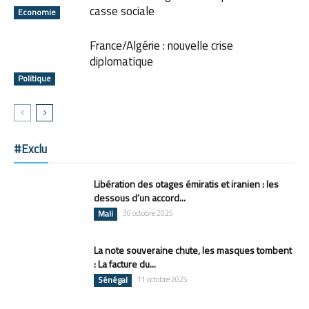
casse sociale
Economie
France/Algérie : nouvelle crise
diplomatique
Politique
#Exclu
Libération des otages émiratis et iranien : les
dessous d’un accord...
Mali
30 octobre 2025
La note souveraine chute, les masques tombent
: La facture du...
Sénégal
11 octobre 2025