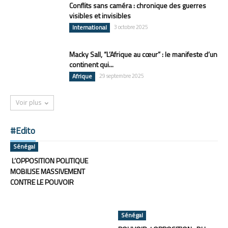
Conflits sans caméra : chronique des guerres
visibles et invisibles
International
3 octobre 2025
Macky Sall, “L’Afrique au cœur” : le manifeste d’un
continent qui...
Afrique
29 septembre 2025
Voir plus
#Edito
Sénégal
L’OPPOSITION POLITIQUE
MOBILISE MASSIVEMENT
CONTRE LE POUVOIR
Sénégal