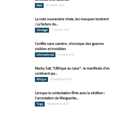
Mali
30 octobre 2025
La note souveraine chute, les masques tombent
: La facture du...
Sénégal
11 octobre 2025
Conflits sans caméra : chronique des guerres
visibles et invisibles
International
3 octobre 2025
Macky Sall, “L’Afrique au cœur” : le manifeste d’un
continent qui...
Afrique
29 septembre 2025
Lorsque la contestation flirte avec la sédition :
L’arrestation de Marguerite...
Togo
18 septembre 2025