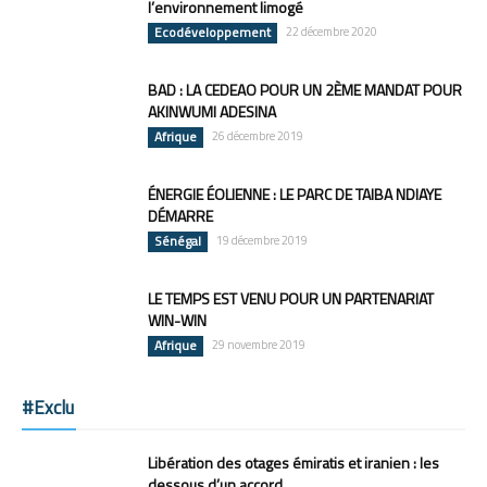
l’environnement limogé
Ecodéveloppement
22 décembre 2020
BAD : LA CEDEAO POUR UN 2ÈME MANDAT POUR
AKINWUMI ADESINA
Afrique
26 décembre 2019
ÉNERGIE ÉOLIENNE : LE PARC DE TAIBA NDIAYE
DÉMARRE
Sénégal
19 décembre 2019
LE TEMPS EST VENU POUR UN PARTENARIAT
WIN-WIN
Afrique
29 novembre 2019
#Exclu
Libération des otages émiratis et iranien : les
dessous d’un accord...