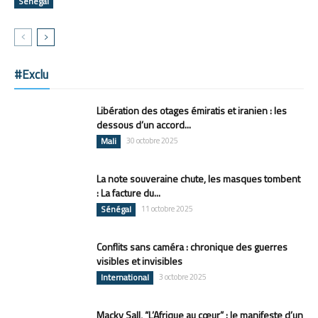
Sénégal
#Exclu
Libération des otages émiratis et iranien : les
dessous d’un accord...
Mali
30 octobre 2025
La note souveraine chute, les masques tombent
: La facture du...
Sénégal
11 octobre 2025
Conflits sans caméra : chronique des guerres
visibles et invisibles
International
3 octobre 2025
Macky Sall, “L’Afrique au cœur” : le manifeste d’un