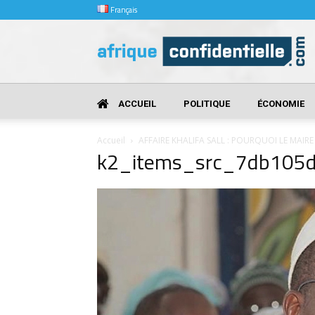
Français
Afrique
Confidentielle
ACCUEIL
POLITIQUE
ÉCONOMIE
Accueil
AFFAIRE KHALIFA SALL : POURQUOI LE MAIRE
k2_items_src_7db105