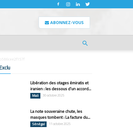
ABONNEZ-VOUS
b586cee2f157f
Exclu
Libération des otages émiratis et
iranien : les dessous d’un accord...
Mali
30 octobre 2025
La note souveraine chute, les
masques tombent : La facture du...
Sénégal
11 octobre 2025