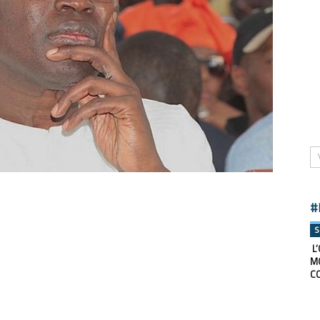
#
S
L’
M
C