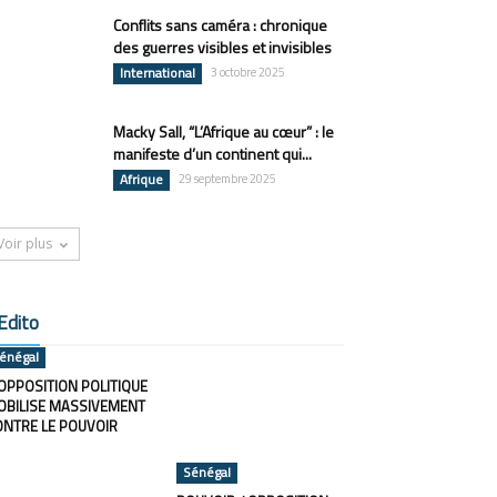
Conflits sans caméra : chronique
des guerres visibles et invisibles
International
3 octobre 2025
Macky Sall, “L’Afrique au cœur” : le
manifeste d’un continent qui...
Afrique
29 septembre 2025
Voir plus
Edito
énégal
OPPOSITION POLITIQUE
OBILISE MASSIVEMENT
ONTRE LE POUVOIR
Sénégal