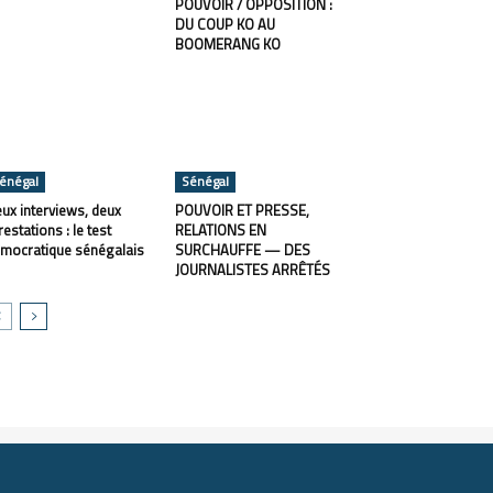
POUVOIR / OPPOSITION :
DU COUP KO AU
BOOMERANG KO
énégal
Sénégal
ux interviews, deux
POUVOIR ET PRESSE,
restations : le test
RELATIONS EN
mocratique sénégalais
SURCHAUFFE — DES
JOURNALISTES ARRÊTÉS