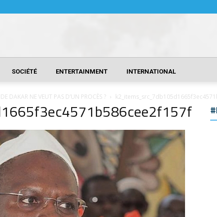
SOCIÉTÉ
ENTERTAINMENT
INTERNATIONAL
 DE DAKAR NE VEUT PAS D’UN PROCÈS ?
k2_items_src_7db105d1665f3ec4571
d1665f3ec4571b586cee2f157f
#