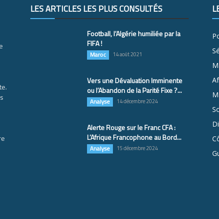
LES ARTICLES LES PLUS CONSULTÉS
L
Football, l’Algérie humiliée par la
Po
FIFA !
e
S
Maroc
14 août 2021
M
Vers une Dévaluation Imminente
Af
te.
ou l’Abandon de la Parité Fixe ?...
Ma
es
Analyse
14 décembre 2024
So
D
Alerte Rouge sur le Franc CFA :
L’Afrique Francophone au Bord...
re
Cô
Analyse
15 décembre 2024
G