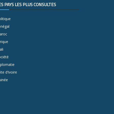
ES PAYS LES PLUS CONSULTÉS
litique
énégal
aroc
rique
li
ciété
iplomatie
te d’Ivoire
uinée