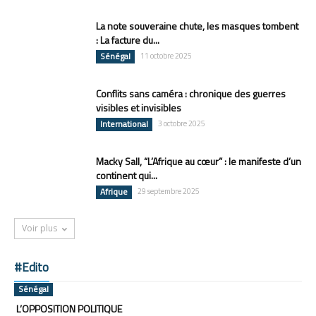
La note souveraine chute, les masques tombent
: La facture du...
Sénégal
11 octobre 2025
Conflits sans caméra : chronique des guerres
visibles et invisibles
International
3 octobre 2025
Macky Sall, “L’Afrique au cœur” : le manifeste d’un
continent qui...
Afrique
29 septembre 2025
Voir plus
#Edito
Sénégal
L’OPPOSITION POLITIQUE