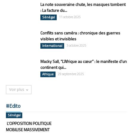
La note souveraine chute, les masques tombent
: La facture du...
Sénégal
11 octobre 2025
Conflits sans caméra : chronique des guerres
visibles et invisibles
International
3 octobre 2025
Macky Sall, “L’Afrique au cœur” : le manifeste d’un
continent qui...
Afrique
29 septembre 2025
Voir plus
#Edito
Sénégal
L’OPPOSITION POLITIQUE
MOBILISE MASSIVEMENT