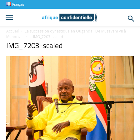
Français
Accueil
La succession dynastique en Ouganda : De Museveni VII à
Muhoozi Ier
IMG_7203-scaled
IMG_7203-scaled