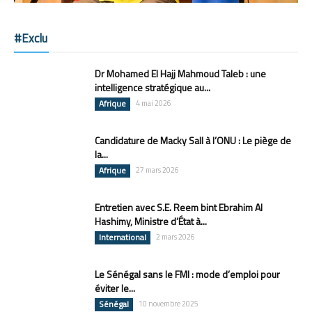
#Exclu
Dr Mohamed El Hajj Mahmoud Taleb : une
intelligence stratégique au...
Afrique
4 mai 2026
Candidature de Macky Sall à l’ONU : Le piège de
la...
Afrique
27 mars 2026
Entretien avec S.E. Reem bint Ebrahim Al
Hashimy, Ministre d’État à...
International
2 mars 2026
Le Sénégal sans le FMI : mode d’emploi pour
éviter le...
Sénégal
10 novembre 2025