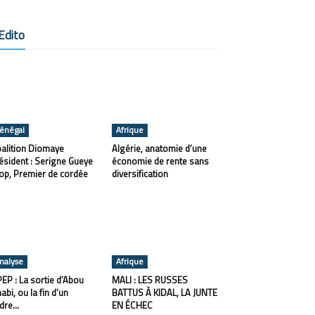
Edito
énégal
Afrique
alition Diomaye
Algérie, anatomie d’une
ésident : Serigne Gueye
économie de rente sans
op, Premier de cordée
diversification
nalyse
Afrique
EP : La sortie d’Abou
MALI : LES RUSSES
abi, ou la fin d’un
BATTUS À KIDAL, LA JUNTE
dre...
EN ÉCHEC