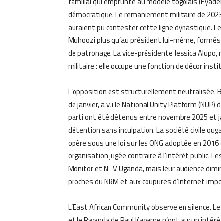
familial qui emprunte au modèle togolais (Eyadé
démocratique. Le remaniement militaire de 2023 
auraient pu contester cette ligne dynastique.
Muhoozi plus qu’au président lui-même, formés
de patronage. La vice-présidente Jessica Alupo, 
militaire : elle occupe une fonction de décor ins
L’opposition est structurellement neutralisée. 
de janvier, a vu le National Unity Platform (NUP) 
parti ont été détenus entre novembre 2025 et j
détention sans inculpation. La société civile ouga
opère sous une loi sur les ONG adoptée en 201
organisation jugée contraire à l’intérêt public.
Monitor et NTV Uganda, mais leur audience dimi
proches du NRM et aux coupures d’Internet imp
L’East African Community observe en silence. L
et le Rwanda de Paul Kagame n’ont aucun intérêt 