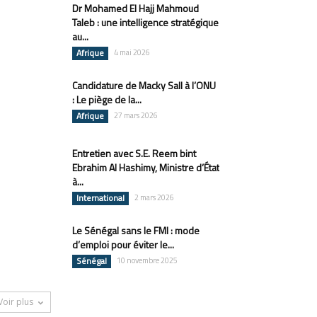
Dr Mohamed El Hajj Mahmoud
Taleb : une intelligence stratégique
au...
Afrique
4 mai 2026
Candidature de Macky Sall à l’ONU
: Le piège de la...
Afrique
27 mars 2026
Entretien avec S.E. Reem bint
Ebrahim Al Hashimy, Ministre d’État
à...
International
2 mars 2026
Le Sénégal sans le FMI : mode
d’emploi pour éviter le...
Sénégal
10 novembre 2025
Voir plus