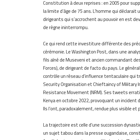
Constitution à deux reprises : en 2005 pour sup
la limite d’âge de 75 ans. L’homme qui déclarait u
dirigeants qui s’accrochent au pouvoir en est dev
de règne ininterrompu.
Ce qui rend cette investiture différente des pré
cérémonie. Le Washington Post, dans une analyse 
fils aîné de Museveni et ancien commandant des
Forces), de dirigeant de facto du pays. Le génér
contrôle un réseau d’influence tentaculaire qui 
Security Organisation et Chieftaincy of Military I
Resistance Movement (NRM). Ses tweets erratiques
Kenya en octobre 2022, provoquant un incident 
Ils l’ont, paradoxalement, rendue plus visible et
La trajectoire est celle d’une succession dynast
un sujet tabou dans la presse ougandaise, constr