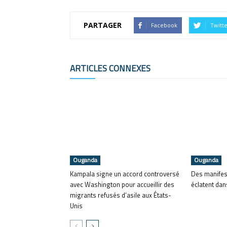
PARTAGER
Facebook
Twitt
ARTICLES CONNEXES
Ouganda
Ouganda
Kampala signe un accord controversé
Des manifes
avec Washington pour accueillir des
éclatent dans
migrants refusés d’asile aux États-
Unis