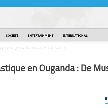
SOCIÉTÉ
ENTERTAINMENT
INTERNATIONAL
ique en Ouganda : De Museveni VII à Muhoozi Ier
stique en Ouganda : De Mus
#