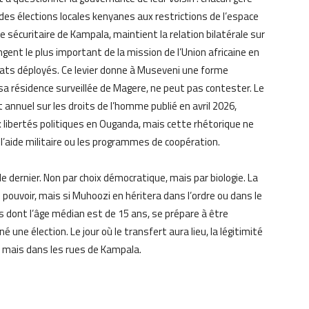
des élections locales kenyanes aux restrictions de l’espace
e sécuritaire de Kampala, maintient la relation bilatérale sur
tingent le plus important de la mission de l’Union africaine en
ats déployés. Ce levier donne à Museveni une forme
a résidence surveillée de Magere, ne peut pas contester. Le
annuel sur les droits de l’homme publié en avril 2026,
x libertés politiques en Ouganda, mais cette rhétorique ne
l’aide militaire ou les programmes de coopération.
dernier. Non par choix démocratique, mais par biologie. La
le pouvoir, mais si Muhoozi en héritera dans l’ordre ou dans le
s dont l’âge médian est de 15 ans, se prépare à être
é une élection. Le jour où le transfert aura lieu, la légitimité
, mais dans les rues de Kampala.