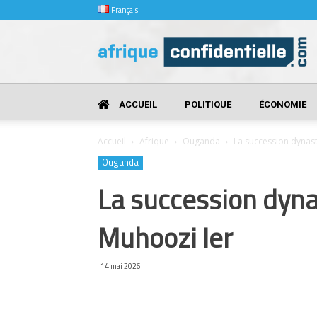
Français
Afrique
Confidentielle
ACCUEIL
POLITIQUE
ÉCONOMIE
Accueil
Afrique
Ouganda
La succession dynast
Ouganda
La succession dyna
Muhoozi Ier
14 mai 2026