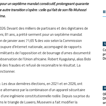
ai pour un septième mandat consécutif, prolongeant quarante
autre transition s’opère : celle qui fait de son fils Muhoozi
#
ime.
26. Devant des milliers de partisans et des dignitaires de
eni, 81 ans, a prêté serment pour un septième mandat
ion de janvier avec 71,65 % des voix selon la Commission
S
 coupure d’Internet nationale, accompagné de rapports
Co
militants de l’opposition et de bourrage d’urnes documenté
pr
Di
bservation de l’Union africaine. Robert Kyagulanyi, alias Bobi
é des fraudes et refusé de reconnaître le résultat. La
nctionner.
. Les deux dernières élections, en 2021 et en 2026, ont
A
e alternance par la combinaison d’un appareil sécuritaire
OP
d’une ingénierie constitutionnelle rodée. Depuis sa prise du
Dh
ns le triangle de Luwero, Museveni a fait modifier la
or