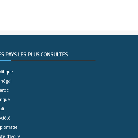
ES PAYS LES PLUS CONSULTÉS
litique
énégal
aroc
rique
li
ciété
iplomatie
te d’Ivoire