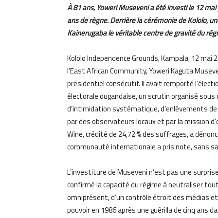
À 81 ans, Yoweri Museveni a été investi le 12 m
ans de règne. Derrière la cérémonie de Kololo, une 
Kainerugaba le véritable centre de gravité du rég
Kololo Independence Grounds, Kampala, 12 mai 20
l’East African Community, Yoweri Kaguta Musev
présidentiel consécutif. Il avait remporté l’élect
électorale ougandaise, un scrutin organisé sous
d’intimidation systématique, d’enlèvements de 
par des observateurs locaux et par la mission d’o
Wine, crédité de 24,72 % des suffrages, a dénonc
communauté internationale a pris note, sans sa
L’investiture de Museveni n’est pas une surprise
confirmé la capacité du régime à neutraliser tout
omniprésent, d’un contrôle étroit des médias et 
pouvoir en 1986 après une guérilla de cinq ans da