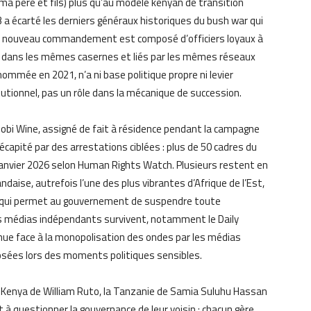
ma père et fils) plus qu’au modèle kenyan de transition
a écarté les derniers généraux historiques du bush war qui
 Le nouveau commandement est composé d’officiers loyaux à
 dans les mêmes casernes et liés par les mêmes réseaux
nommée en 2021, n’a ni base politique propre ni levier
titutionnel, pas un rôle dans la mécanique de succession.
Bobi Wine, assigné de fait à résidence pendant la campagne
décapité par des arrestations ciblées : plus de 50 cadres du
anvier 2026 selon Human Rights Watch. Plusieurs restent en
ndaise, autrefois l’une des plus vibrantes d’Afrique de l’Est,
6 qui permet au gouvernement de suspendre toute
 Les médias indépendants survivent, notamment le Daily
nue face à la monopolisation des ondes par les médias
osées lors des moments politiques sensibles.
e Kenya de William Ruto, la Tanzanie de Samia Suluhu Hassan
à questionner la gouvernance de leur voisin : chacun gère