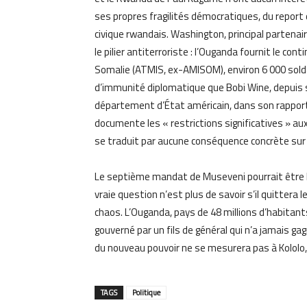
ses propres fragilités démocratiques, du report 
civique rwandais. Washington, principal partenair
le pilier antiterroriste : l’Ouganda fournit le con
Somalie (ATMIS, ex-AMISOM), environ 6 000 sold
d’immunité diplomatique que Bobi Wine, depuis s
département d’État américain, dans son rapport 
documente les « restrictions significatives » au
se traduit par aucune conséquence concrète sur 
Le septième mandat de Museveni pourrait être le 
vraie question n’est plus de savoir s’il quittera 
chaos. L’Ouganda, pays de 48 millions d’habitant
gouverné par un fils de général qui n’a jamais gagn
du nouveau pouvoir ne se mesurera pas à Kololo
TAGS
Politique