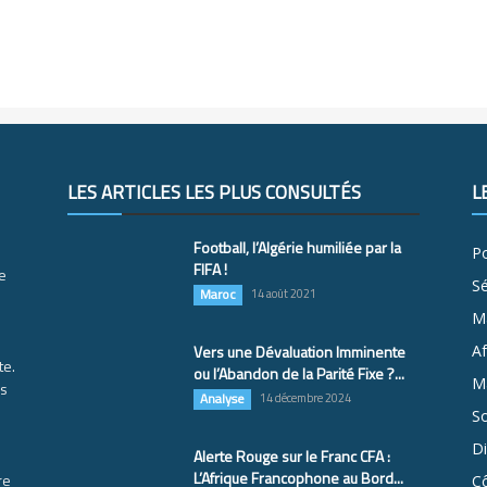
LES ARTICLES LES PLUS CONSULTÉS
L
Football, l’Algérie humiliée par la
Po
FIFA !
e
S
Maroc
14 août 2021
M
Vers une Dévaluation Imminente
Af
te.
ou l’Abandon de la Parité Fixe ?...
Ma
es
Analyse
14 décembre 2024
So
D
Alerte Rouge sur le Franc CFA :
L’Afrique Francophone au Bord...
re
Cô