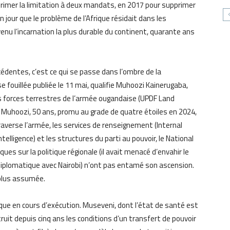
primer la limitation à deux mandats, en 2017 pour supprimer
n jour que le problème de l’Afrique résidait dans les
enu l’incarnation la plus durable du continent, quarante ans
cédentes, c’est ce qui se passe dans l’ombre de la
fouillée publiée le 11 mai, qualifie Muhoozi Kainerugaba,
 forces terrestres de l’armée ougandaise (UPDF Land
al Muhoozi, 50 ans, promu au grade de quatre étoiles en 2024,
traverse l’armée, les services de renseignement (Internal
ntelligence) et les structures du parti au pouvoir, le National
 sur la politique régionale (il avait menacé d’envahir le
diplomatique avec Nairobi) n’ont pas entamé son ascension.
 plus assumée.
ique en cours d’exécution. Museveni, dont l’état de santé est
uit depuis cinq ans les conditions d’un transfert de pouvoir