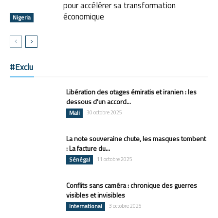
pour accélérer sa transformation
économique
Nigeria
#Exclu
Libération des otages émiratis et iranien : les
dessous d’un accord...
Mali
30 octobre 2025
La note souveraine chute, les masques tombent
: La facture du...
Sénégal
11 octobre 2025
Conflits sans caméra : chronique des guerres
visibles et invisibles
International
3 octobre 2025