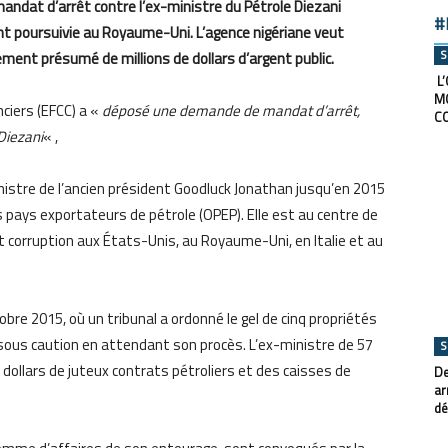
mandat d’arrêt contre l’ex-ministre du Pétrole Diezani
#
t poursuivie au Royaume-Uni. L’agence nigériane veut
S
ement présumé de millions de dollars d’argent public.
L’
M
ciers (EFCC) a «
déposé une demande de mandat d’arrêt,
C
Diezani
« ,
nistre de l’ancien président Goodluck Jonathan jusqu’en 2015
s pays exportateurs de pétrole (OPEP). Elle est au centre de
 corruption aux États-Unis, au Royaume-Uni, en Italie et au
bre 2015, où un tribunal a ordonné le gel de cinq propriétés
e sous caution en attendant son procès. L’ex-ministre de 57
S
 dollars de juteux contrats pétroliers et des caisses de
De
ar
dé