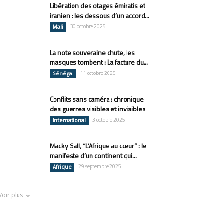
Libération des otages émiratis et
iranien : les dessous d’un accord...
Mali
30 octobre 2025
La note souveraine chute, les
masques tombent : La facture du...
Sénégal
11 octobre 2025
Conflits sans caméra : chronique
des guerres visibles et invisibles
International
3 octobre 2025
Macky Sall, “L’Afrique au cœur” : le
manifeste d’un continent qui...
Afrique
29 septembre 2025
Voir plus