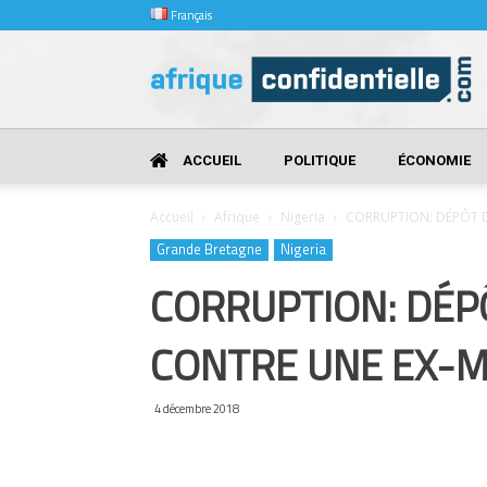
Français
Afrique
Confidentielle
ACCUEIL
POLITIQUE
ÉCONOMIE
Accueil
Afrique
Nigeria
CORRUPTION: DÉPÔT D
Grande Bretagne
Nigeria
CORRUPTION: DÉP
CONTRE UNE EX-M
4 décembre 2018