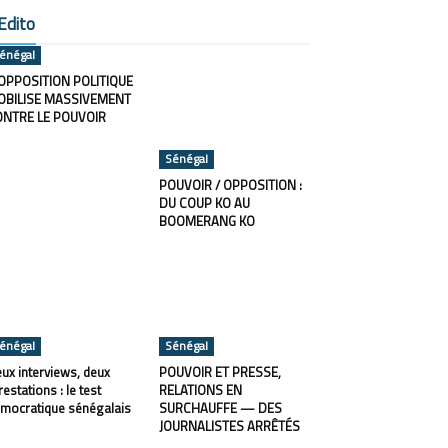
Edito
énégal
OPPOSITION POLITIQUE
OBILISE MASSIVEMENT
ONTRE LE POUVOIR
Sénégal
POUVOIR / OPPOSITION :
DU COUP KO AU
BOOMERANG KO
énégal
Sénégal
ux interviews, deux
POUVOIR ET PRESSE,
restations : le test
RELATIONS EN
mocratique sénégalais
SURCHAUFFE — DES
JOURNALISTES ARRÊTÉS