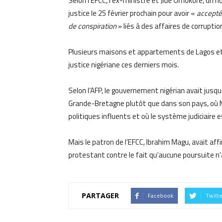
Selon l’EFCC, l’ex-ministre et Jide Omokore, un
justice le 25 février prochain pour avoir «
accepté
de conspiration
» liés à des affaires de corruption
Plusieurs maisons et appartements de Lagos et 
justice nigériane ces derniers mois.
Selon l’AFP, le gouvernement nigérian avait jusqu
Grande-Bretagne plutôt que dans son pays, où
politiques influents et où le système judiciaire 
Mais le patron de l’EFCC, Ibrahim Magu, avait af
protestant contre le fait qu’aucune poursuite n’
PARTAGER
Facebook
Twitt