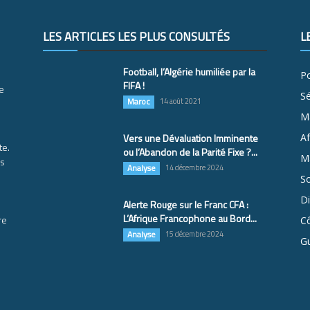
LES ARTICLES LES PLUS CONSULTÉS
L
Football, l’Algérie humiliée par la
Po
FIFA !
e
S
Maroc
14 août 2021
M
Vers une Dévaluation Imminente
Af
te.
ou l’Abandon de la Parité Fixe ?...
Ma
es
Analyse
14 décembre 2024
So
D
Alerte Rouge sur le Franc CFA :
L’Afrique Francophone au Bord...
re
Cô
Analyse
15 décembre 2024
G