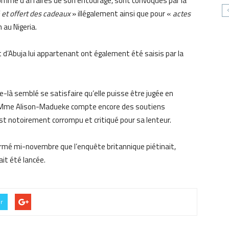
 homme d’affaires de son entourage, sont convoqués par la
 et offert des cadeaux
» illégalement ainsi que pour «
actes
 au Nigeria.
d’Abuja lui appartenant ont également été saisis par la
e-là semblé se satisfaire qu’elle puisse être jugée en
 Mme Alison-Madueke compte encore des soutiens
est notoirement corrompu et critiqué pour sa lenteur.
firmé mi-novembre que l’enquête britannique piétinait,
ait été lancée.
er