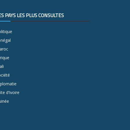
ES PAYS LES PLUS CONSULTÉS
litique
énégal
aroc
rique
li
ciété
iplomatie
te d’Ivoire
uinée