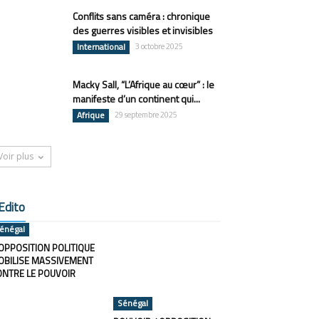
Conflits sans caméra : chronique
des guerres visibles et invisibles
International
3 octobre 2025
Macky Sall, “L’Afrique au cœur” : le
manifeste d’un continent qui...
Afrique
29 septembre 2025
Voir plus
Edito
énégal
OPPOSITION POLITIQUE
OBILISE MASSIVEMENT
ONTRE LE POUVOIR
Sénégal