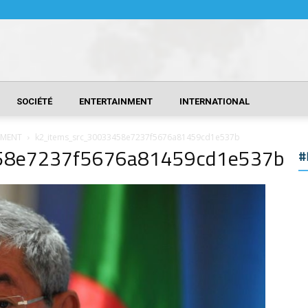
SOCIÉTÉ
ENTERTAINMENT
INTERNATIONAL
EMENT
k2_items_src_30033458e7237f5676a81459cd1e537b
58e7237f5676a81459cd1e537b
#