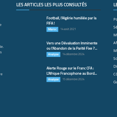
LES ARTICLES LES PLUS CONSULTÉS
L
Football, l’Algérie humiliée par la
Po
FIFA !
e
S
Maroc
14 août 2021
M
Vers une Dévaluation Imminente
Af
te.
ou l’Abandon de la Parité Fixe ?...
Ma
es
Analyse
14 décembre 2024
So
D
Alerte Rouge sur le Franc CFA :
L’Afrique Francophone au Bord...
re
Cô
Analyse
15 décembre 2024
G