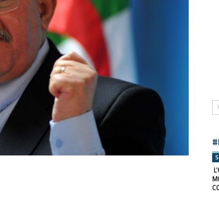
#
S
L’
M
C