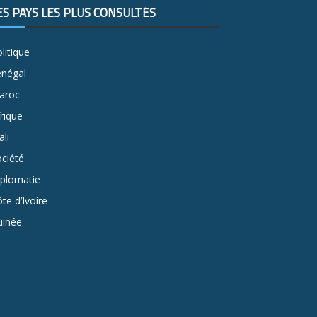
ES PAYS LES PLUS CONSULTÉS
litique
énégal
aroc
rique
li
ciété
iplomatie
te d’Ivoire
uinée