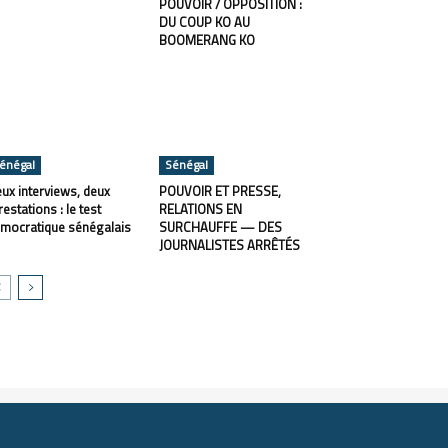
POUVOIR / OPPOSITION :
DU COUP KO AU
BOOMERANG KO
énégal
Sénégal
ux interviews, deux
POUVOIR ET PRESSE,
restations : le test
RELATIONS EN
mocratique sénégalais
SURCHAUFFE — DES
JOURNALISTES ARRÊTÉS