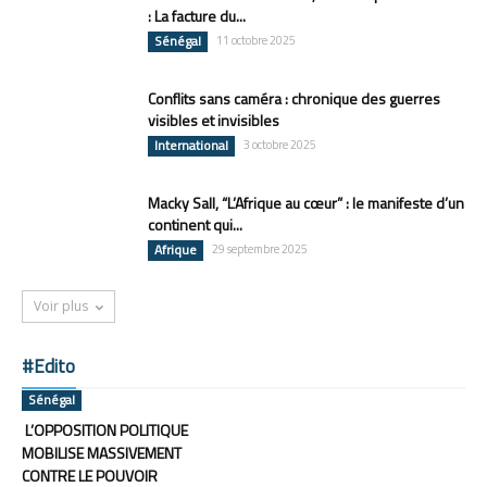
: La facture du...
Sénégal
11 octobre 2025
Conflits sans caméra : chronique des guerres
visibles et invisibles
International
3 octobre 2025
Macky Sall, “L’Afrique au cœur” : le manifeste d’un
continent qui...
Afrique
29 septembre 2025
Voir plus
#Edito
Sénégal
L’OPPOSITION POLITIQUE
MOBILISE MASSIVEMENT
CONTRE LE POUVOIR