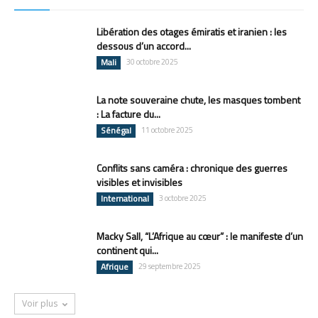
Libération des otages émiratis et iranien : les
dessous d’un accord...
Mali
30 octobre 2025
La note souveraine chute, les masques tombent
: La facture du...
Sénégal
11 octobre 2025
Conflits sans caméra : chronique des guerres
visibles et invisibles
International
3 octobre 2025
Macky Sall, “L’Afrique au cœur” : le manifeste d’un
continent qui...
Afrique
29 septembre 2025
Voir plus