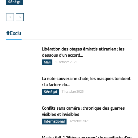
Sénégal
#Exclu
Libération des otages émiratis et iranien : les
dessous d’un accord...
Mali
30 octobre 2025
La note souveraine chute, les masques tombent
: La facture du...
Sénégal
11 octobre 2025
Conflits sans caméra : chronique des guerres
visibles et invisibles
International
3 octobre 2025
Macky Sall, “L’Afrique au cœur” : le manifeste d’un