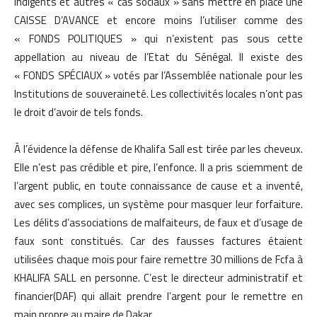
indigents et autres « cas sociaux » sans mettre en place une
CAISSE D’AVANCE et encore moins l’utiliser comme des
« FONDS POLITIQUES » qui n’existent pas sous cette
appellation au niveau de l’Etat du Sénégal. Il existe des
« FONDS SPÉCIAUX » votés par l’Assemblée nationale pour les
Institutions de souveraineté. Les collectivités locales n’ont pas
le droit d’avoir de tels fonds.
À l’évidence la défense de Khalifa Sall est tirée par les cheveux.
Elle n’est pas crédible et pire, l’enfonce. Il a pris sciemment de
l’argent public, en toute connaissance de cause et a inventé,
avec ses complices, un système pour masquer leur forfaiture.
Les délits d’associations de malfaiteurs, de faux et d’usage de
faux sont constitués. Car des fausses factures étaient
utilisées chaque mois pour faire remettre 30 millions de Fcfa à
KHALIFA SALL en personne. C’est le directeur administratif et
financier(DAF) qui allait prendre l’argent pour le remettre en
main propre au maire de Dakar.