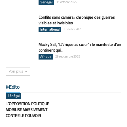
Sénégal
11 octobre 2025
Conflits sans caméra : chronique des guerres
visibles et invisibles
International
3 octobre 2025
Macky Sall, “L’Afrique au cœur” : le manifeste d’un
continent qui...
Afrique
29 septembre 2025
Voir plus
#Edito
Sénégal
L’OPPOSITION POLITIQUE
MOBILISE MASSIVEMENT
CONTRE LE POUVOIR