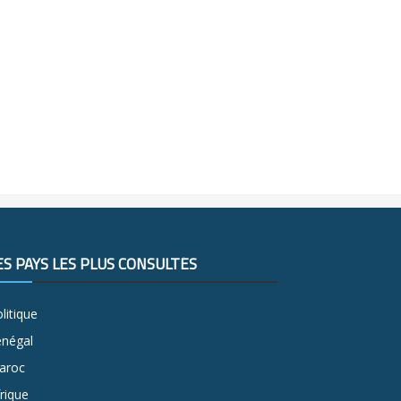
ES PAYS LES PLUS CONSULTÉS
litique
énégal
aroc
rique