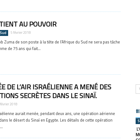
TIENT AU POUVOIR
 Sud
5 février 2018
ob Zuma de son poste à la tête de l’Afrique du Sud ne sera pas tâche
mme de 75 ans qui fait...
E DE L’AIR ISRAÉLIENNE A MENÉ DES
TIONS SECRÈTES DANS LE SINAÏ.
 février 2018
#
aélienne aurait menée, pendant deux ans, une opération aérienne
dans le désert du Sinaï en Egypte. Les détails de cette opération
S
..
L’
M