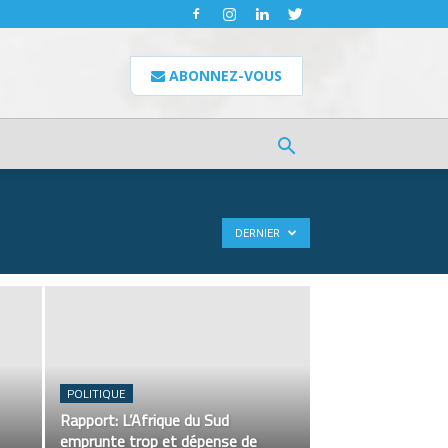
ABONNEZ-VOUS
DERNIER
POLITIQUE
Rapport: L’Afrique du Sud
emprunte trop et dépense de