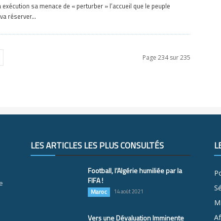
exécution sa menace de « perturber » l’accueil que le peuple
va réserver...
Page 234 sur 235
LES ARTICLES LES PLUS CONSULTÉS
L
Football, l’Algérie humiliée par la
Po
FIFA !
e
S
Maroc
14 août 2021
M
Vers une Dévaluation Imminente
Af