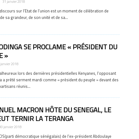
31 janvier 2018
u discours sur l’Etat de l’union est un moment de célébration de
de sa grandeur, de son unité et de sa...
 ODINGA SE PROCLAME « PRÉSIDENT DU
E »
 janvier 2018
lheureux lors des dernières présidentielles Kenyanes, l’opposant
a a prêté serment mardi comme « président du peuple » devant des
partisans réunis...
UEL MACRON HÔTE DU SENEGAL, LE
EUT TERNIR LA TERANGA
30 janvier 2018
 PDS(parti démocratique sénégalais) de l’ex-président Abdoulaye