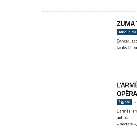
ZUMA 
Afrique du
Evincer Jac
facile. L’ho
L’ARMÉ
OPÉRA
Égypte
4
L’armée Isr
anti-daech 
« secrete »,.