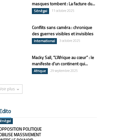
masques tombent : La facture du...
Sénégal
11 octobre 2025
Conflits sans caméra : chronique
des guerres visibles et invisibles
International
3 octobre 2025
Macky Sall, “L’Afrique au cœur” : le
manifeste d’un continent qui...
Afrique
29 septembre 2025
Voir plus
Edito
énégal
OPPOSITION POLITIQUE
OBILISE MASSIVEMENT