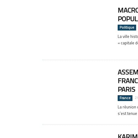
MACRO
POPUL
Politique
La ville his
« capitale 
ASSEM
FRANC
PARIS
France
2 
La réunion 
s’est tenue 
KARIM