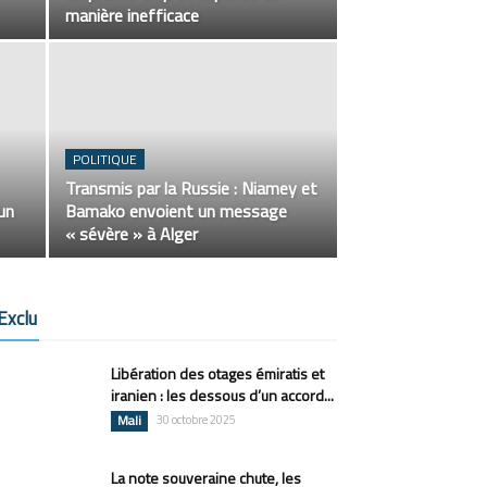
manière inefficace
POLITIQUE
Transmis par la Russie : Niamey et
un
Bamako envoient un message
« sévère » à Alger
Exclu
Libération des otages émiratis et
iranien : les dessous d’un accord...
Mali
30 octobre 2025
La note souveraine chute, les