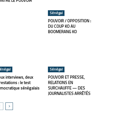
ONTRE LE POUVOIR
Sénégal
POUVOIR / OPPOSITION :
DU COUP KO AU
BOOMERANG KO
énégal
Sénégal
ux interviews, deux
POUVOIR ET PRESSE,
restations : le test
RELATIONS EN
mocratique sénégalais
SURCHAUFFE — DES
JOURNALISTES ARRÊTÉS