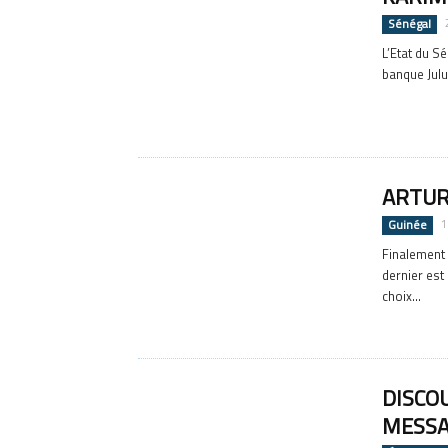
Sénégal
L’Etat du S
banque Julu
ARTUR
Guinée
1
Finalement 
dernier est
choix...
DISCOU
MESSA