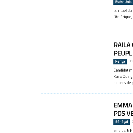
États-Unis
Le rituel d
l’Amérique, 
RAILA
PEUPL
Kenya
30
Candidat ma
Raila Oding
milliers de 
EMMAN
PDS V
Sénégal
Si le parti