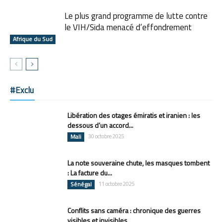
Le plus grand programme de lutte contre
le VIH/Sida menacé d’effondrement
Afrique du Sud
#Exclu
Libération des otages émiratis et iranien : les
dessous d’un accord...
Mali
30 octobre 2025
La note souveraine chute, les masques tombent
: La facture du...
Sénégal
11 octobre 2025
Conflits sans caméra : chronique des guerres
visibles et invisibles