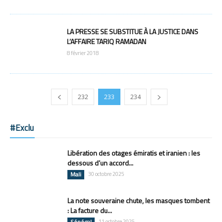
LA PRESSE SE SUBSTITUE À LA JUSTICE DANS
L’AFFAIRE TARIQ RAMADAN
8 février 2018
232
233
234
#Exclu
Libération des otages émiratis et iranien : les
dessous d’un accord...
Mali
30 octobre 2025
La note souveraine chute, les masques tombent
: La facture du...
Sénégal
11 octobre 2025