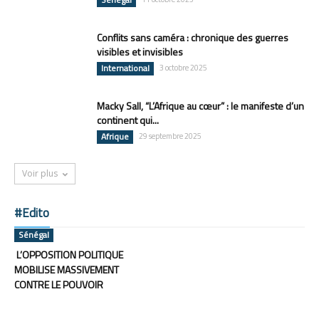
Conflits sans caméra : chronique des guerres
visibles et invisibles
International
3 octobre 2025
Macky Sall, “L’Afrique au cœur” : le manifeste d’un
continent qui...
Afrique
29 septembre 2025
Voir plus
#Edito
Sénégal
L’OPPOSITION POLITIQUE
MOBILISE MASSIVEMENT
CONTRE LE POUVOIR