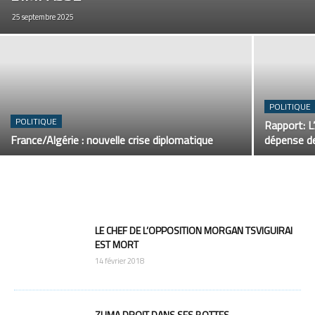
25 septembre 2025
POLITIQUE
POLITIQUE
Rapport: L
France/Algérie : nouvelle crise diplomatique
dépense de
LE CHEF DE L’OPPOSITION MORGAN TSVIGUIRAI
EST MORT
14 février 2018
ZUMA DROIT DANS SES BOTTES