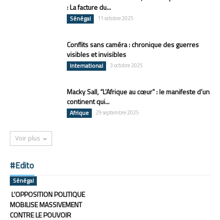
: La facture du...
Sénégal
11 octobre 2025
Conflits sans caméra : chronique des guerres
visibles et invisibles
International
3 octobre 2025
Macky Sall, “L’Afrique au cœur” : le manifeste d’un
continent qui...
Afrique
29 septembre 2025
Voir plus
#Edito
Sénégal
L’OPPOSITION POLITIQUE
MOBILISE MASSIVEMENT
CONTRE LE POUVOIR