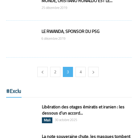
MONDE, CRISTIANO RONALDO EST LE...
25 décembre 2019
LE RWANDA, SPONSOR DU PSG
6 décembre 2019
2
3
4
#Exclu
Libération des otages émiratis et iranien : les
dessous d’un accord...
Mali
30 octobre 2025
La note souveraine chute, les masques tombent