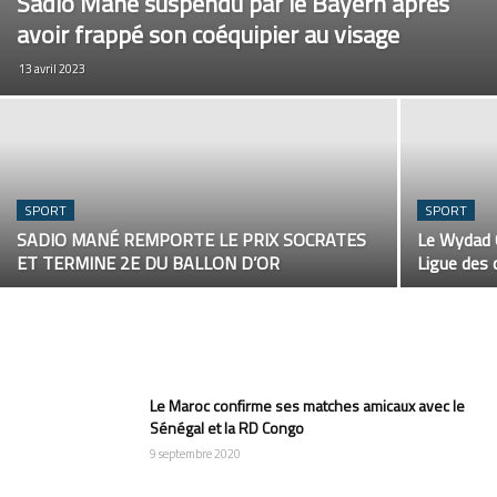
Sadio Mané suspendu par le Bayern après
avoir frappé son coéquipier au visage
13 avril 2023
SPORT
SPORT
SADIO MANÉ REMPORTE LE PRIX SOCRATES
Le Wydad C
ET TERMINE 2E DU BALLON D’OR
Ligue des 
Le Maroc confirme ses matches amicaux avec le
Sénégal et la RD Congo
9 septembre 2020