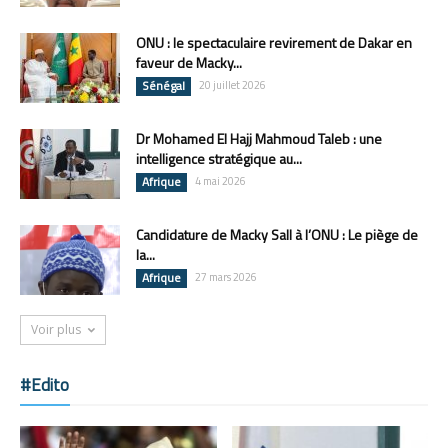
ONU : le spectaculaire revirement de Dakar en
faveur de Macky...
Sénégal
20 juillet 2026
Dr Mohamed El Hajj Mahmoud Taleb : une
intelligence stratégique au...
Afrique
4 mai 2026
Candidature de Macky Sall à l’ONU : Le piège de
la...
Afrique
27 mars 2026
Voir plus
#Edito