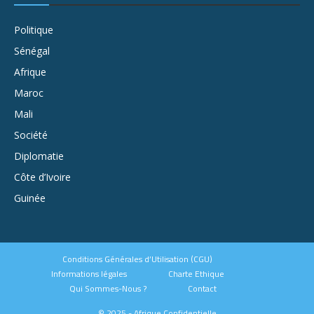
Politique
Sénégal
Afrique
Maroc
Mali
Société
Diplomatie
Côte d’Ivoire
Guinée
Conditions Générales d’Utilisation (CGU)
Informations légales
Charte Ethique
Qui Sommes-Nous ?
Contact
© 2025 - Afrique Confidentielle