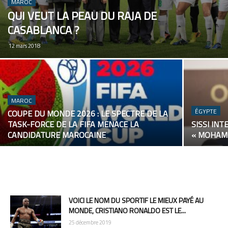
MAROC
QUI VEUT LA PEAU DU RAJA DE
CASABLANCA ?
12 mars 2018
MAROC
ÉGYPTE
COUPE DU MONDE 2026 : LE SPECTRE DE LA
TASK-FORCE DE LA FIFA MENACE LA
SISSI IN
CANDIDATURE MAROCAINE
« MOHAM
VOICI LE NOM DU SPORTIF LE MIEUX PAYÉ AU
MONDE, CRISTIANO RONALDO EST LE...
25 décembre 2019