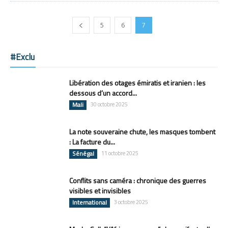
5
6
7
#Exclu
Libération des otages émiratis et iranien : les
dessous d’un accord...
Mali
30 octobre 2025
La note souveraine chute, les masques tombent
: La facture du...
Sénégal
11 octobre 2025
Conflits sans caméra : chronique des guerres
visibles et invisibles
International
3 octobre 2025