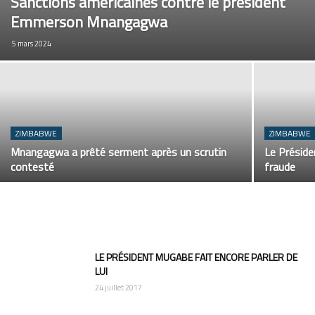
Sanctions américaines contre le président
Emmerson Mnangagwa
5 mars 2024
ZIMBABWE
ZIMBABWE
Mnangagwa a prêté serment après un scrutin
Le Préside
contesté
fraude
LE PRÉSIDENT MUGABE FAIT ENCORE PARLER DE
LUI
24 juillet 2017