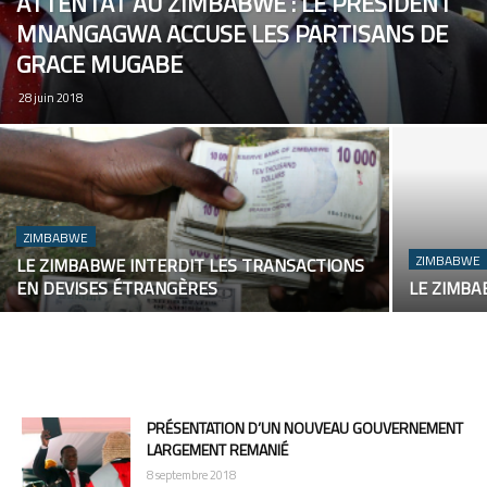
ATTENTAT AU ZIMBABWE : LE PRÉSIDENT
MNANGAGWA ACCUSE LES PARTISANS DE
GRACE MUGABE
28 juin 2018
ZIMBABWE
ZIMBABWE
LE ZIMBABWE INTERDIT LES TRANSACTIONS
EN DEVISES ÉTRANGÈRES
LE ZIMBA
PRÉSENTATION D’UN NOUVEAU GOUVERNEMENT
LARGEMENT REMANIÉ
8 septembre 2018