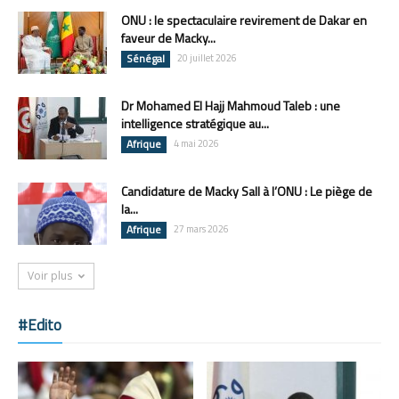
ONU : le spectaculaire revirement de Dakar en
faveur de Macky...
Sénégal
20 juillet 2026
Dr Mohamed El Hajj Mahmoud Taleb : une
intelligence stratégique au...
Afrique
4 mai 2026
Candidature de Macky Sall à l’ONU : Le piège de
la...
Afrique
27 mars 2026
Voir plus
#Edito