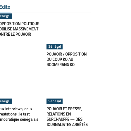
Edito
énégal
OPPOSITION POLITIQUE
OBILISE MASSIVEMENT
ONTRE LE POUVOIR
Sénégal
POUVOIR / OPPOSITION :
DU COUP KO AU
BOOMERANG KO
énégal
Sénégal
ux interviews, deux
POUVOIR ET PRESSE,
restations : le test
RELATIONS EN
mocratique sénégalais
SURCHAUFFE — DES
JOURNALISTES ARRÊTÉS