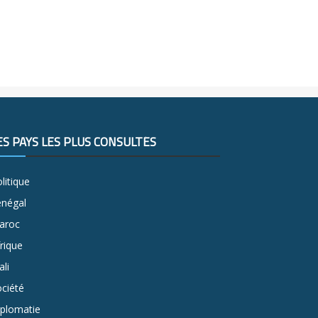
ES PAYS LES PLUS CONSULTÉS
litique
énégal
aroc
rique
li
ciété
iplomatie