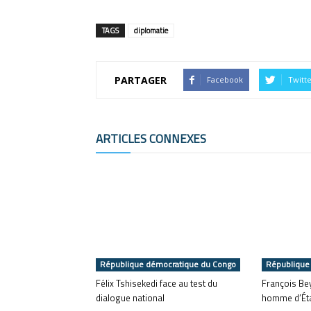
TAGS
diplomatie
PARTAGER
Facebook
Twitt
ARTICLES CONNEXES
République démocratique du Congo
République
Félix Tshisekedi face au test du
François Bey
dialogue national
homme d’État