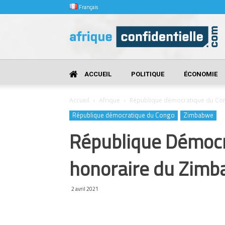
Français
Afrique
Confidentielle
ACCUEIL
POLITIQUE
ÉCONOMIE
Accueil
Afrique
République démocratique du Co
République démocratique du Congo
Zimbabwe
République Démocra
honoraire du Zim
2 avril 2021