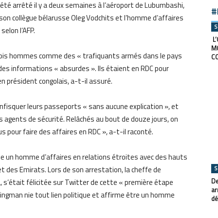
té arrêté il y a deux semaines à l’aéroport de Lubumbashi,
#
son collègue bélarusse Oleg Vodchits et l’homme d’affaires
S
selon l’AFP.
L’
M
trois hommes comme des « trafiquants armés dans le pays
C
r des informations « absurdes ». Ils étaient en RDC pour
 président congolais, a-t-il assuré.
 confisquer leurs passeports « sans aucune explication », et
 agents de sécurité. Relâchés au bout de douze jours, on
us pour faire des affaires en RDC », a-t-il raconté.
 un homme d’affaires en relations étroites avec des hauts
S
t des Emirats. Lors de son arrestation, la cheffe de
De
 s’était félicitée sur Twitter de cette « première étape
ar
Zingman nie tout lien politique et affirme être un homme
dé