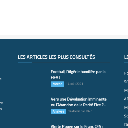
LES ARTICLES LES PLUS CONSULTÉS
L
Football, l’Algérie humiliée par la
Po
FIFA !
e
S
Maroc
14 août 2021
M
Vers une Dévaluation Imminente
Af
te.
ou l’Abandon de la Parité Fixe ?...
Ma
es
Analyse
14 décembre 2024
So
D
Alerte Rouge sur le Franc CFA :