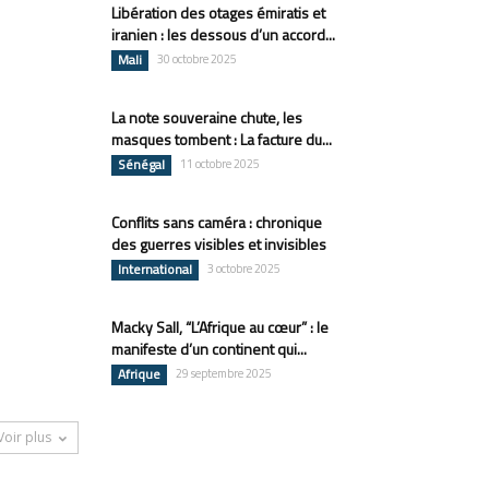
Libération des otages émiratis et
iranien : les dessous d’un accord...
Mali
30 octobre 2025
La note souveraine chute, les
masques tombent : La facture du...
Sénégal
11 octobre 2025
Conflits sans caméra : chronique
des guerres visibles et invisibles
International
3 octobre 2025
Macky Sall, “L’Afrique au cœur” : le
manifeste d’un continent qui...
Afrique
29 septembre 2025
Voir plus