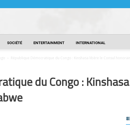
SOCIÉTÉ
ENTERTAINMENT
INTERNATIONAL
ngo
République Démocratique du Congo : Kinshasa libère le Consul honora
tique du Congo : Kinshasa l
babwe
#