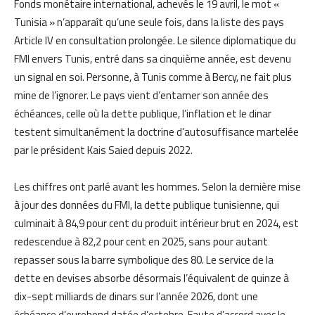
Fonds monétaire international, achevés le 19 avril, le mot «
Tunisia » n’apparaît qu’une seule fois, dans la liste des pays
Article IV en consultation prolongée. Le silence diplomatique du
FMI envers Tunis, entré dans sa cinquième année, est devenu
un signal en soi. Personne, à Tunis comme à Bercy, ne fait plus
mine de l’ignorer. Le pays vient d’entamer son année des
échéances, celle où la dette publique, l’inflation et le dinar
testent simultanément la doctrine d’autosuffisance martelée
par le président Kais Saied depuis 2022.
Les chiffres ont parlé avant les hommes. Selon la dernière mise
à jour des données du FMI, la dette publique tunisienne, qui
culminait à 84,9 pour cent du produit intérieur brut en 2024, est
redescendue à 82,2 pour cent en 2025, sans pour autant
repasser sous la barre symbolique des 80. Le service de la
dette en devises absorbe désormais l’équivalent de quinze à
dix-sept milliards de dinars sur l’année 2026, dont une
échéance d’eurobond datée d’octobre. Faute d’accord avec le