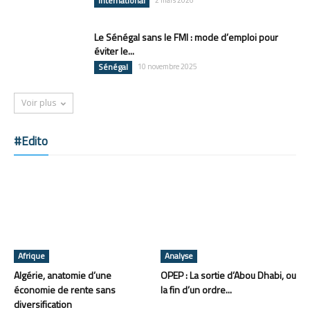
International
2 mars 2026
Le Sénégal sans le FMI : mode d’emploi pour
éviter le...
Sénégal
10 novembre 2025
Voir plus
#Edito
Afrique
Analyse
Algérie, anatomie d’une
OPEP : La sortie d’Abou Dhabi, ou
économie de rente sans
la fin d’un ordre...
diversification