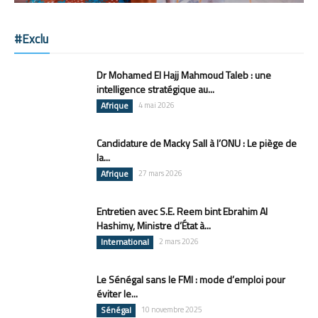
#Exclu
Dr Mohamed El Hajj Mahmoud Taleb : une
intelligence stratégique au...
Afrique
4 mai 2026
Candidature de Macky Sall à l’ONU : Le piège de
la...
Afrique
27 mars 2026
Entretien avec S.E. Reem bint Ebrahim Al
Hashimy, Ministre d’État à...
International
2 mars 2026
Le Sénégal sans le FMI : mode d’emploi pour
éviter le...
Sénégal
10 novembre 2025