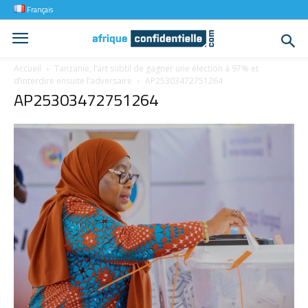
Français
Accueil
Tanzanie, l’art subtil de gagner une élection à 97% et
d’interdire ensuite l’adversaire
AP25303472751264
AP25303472751264