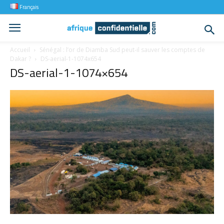
Français
Accueil
Sénégal : l’or de Diamba Sud peut-il sauver les comptes de
Dakar ?
DS-aerial-1-1074x654
DS-aerial-1-1074×654