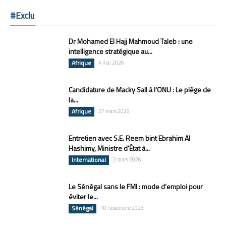
#Exclu
Dr Mohamed El Hajj Mahmoud Taleb : une
intelligence stratégique au...
Afrique
4 mai 2026
Candidature de Macky Sall à l’ONU : Le piège de
la...
Afrique
27 mars 2026
Entretien avec S.E. Reem bint Ebrahim Al
Hashimy, Ministre d’État à...
International
2 mars 2026
Le Sénégal sans le FMI : mode d’emploi pour
éviter le...
Sénégal
10 novembre 2025