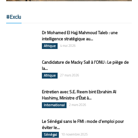
#Exclu
Dr Mohamed El Hajj Mahmoud Taleb : une
intelligence stratégique au...
Afrique
4 mai 2026
Candidature de Macky Sall à l’ONU : Le piège de
la...
Afrique
27 mars 2026
Entretien avec S.E. Reem bint Ebrahim Al
Hashimy, Ministre d’État à...
International
2 mars 2026
Le Sénégal sans le FMI : mode d’emploi pour
éviter le...
Sénégal
10 novembre 2025