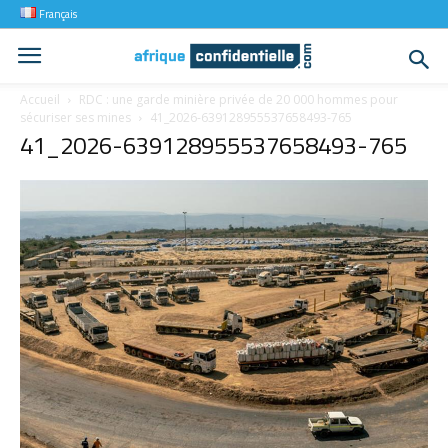
Français
Accueil
RDC : une garde minière privée de 20 000 hommes pour
sécuriser ses mines
41_2026-639128955537658493-765
41_2026-639128955537658493-765