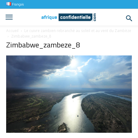
Français
Accueil
Le cuivre zambien rebranché au soleil et au vent du Zambèze
Zimbabwe_zambeze_8
Zimbabwe_zambeze_8