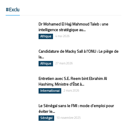
#Exclu
Dr Mohamed El Hajj Mahmoud Taleb : une
intelligence stratégique au...
Afrique
4 mai 2026
Candidature de Macky Sall à l’ONU : Le piège de
la...
Afrique
27 mars 2026
Entretien avec S.E. Reem bint Ebrahim Al
Hashimy, Ministre d’État à...
International
2 mars 2026
Le Sénégal sans le FMI : mode d’emploi pour
éviter le...
Sénégal
10 novembre 2025