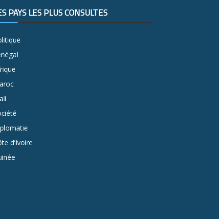
ES PAYS LES PLUS CONSULTÉS
litique
énégal
rique
aroc
li
ciété
iplomatie
te d’Ivoire
uinée