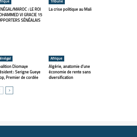
frique
Tribune
NÉGAL/MAROC : LE ROI
La crise politique au Mali
OHAMMED VI GRACIE 15
UPPORTERS SÉNÉALAIS
énégal
Afrique
alition Diomaye
Algérie, anatomie d’une
ésident : Serigne Gueye
économie de rente sans
op, Premier de cordée
diversification