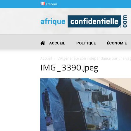
Français
Afrique
Confidentielle
ACCUEIL
POLITIQUE
ÉCONOMIE
Accueil
L’Algérie fête son indépendance par une va
IMG_3390.jpeg