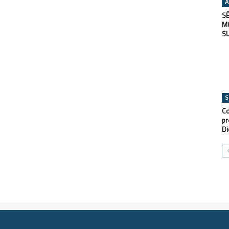
A
SÉ
M
S
S
Co
pr
Di