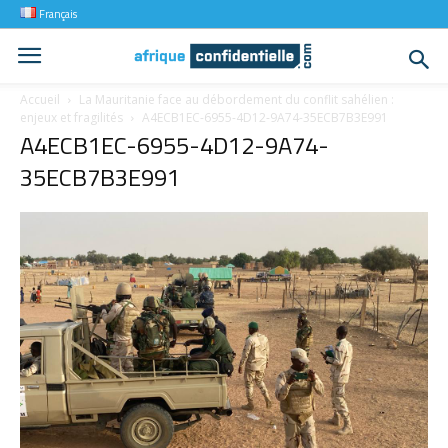
Français
Accueil
La Mauritanie face au débordement du conflit sahélien :
enjeux et fragilités
A4ECB1EC-6955-4D12-9A74-35ECB7B3E991
A4ECB1EC-6955-4D12-9A74-
35ECB7B3E991