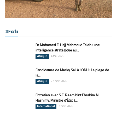
#Exclu
Dr Mohamed El Hajj Mahmoud Taleb : une
intelligence stratégique au...
Afrique
4 mai 2026
Candidature de Macky Sall à l’ONU : Le piège de
la...
Afrique
27 mars 2026
Entretien avec S.E. Reem bint Ebrahim Al
Hashimy, Ministre d’État à...
International
2 mars 2026