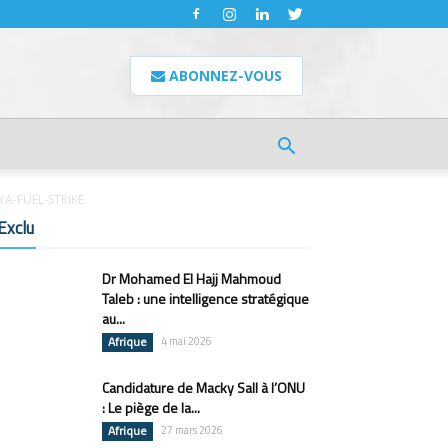
ABONNEZ-VOUS
A-FUEL-STRIKE
Exclu
Dr Mohamed El Hajj Mahmoud
Taleb : une intelligence stratégique
au...
Afrique
4 mai 2026
Candidature de Macky Sall à l’ONU
: Le piège de la...
Afrique
27 mars 2026