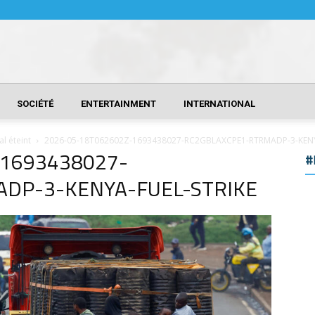
SOCIÉTÉ
ENTERTAINMENT
INTERNATIONAL
al éteint
2026-05-18T062602Z-1693438027-RC2GBLAXCPE1-RTRMADP-3-KENY
-1693438027-
#
DP-3-KENYA-FUEL-STRIKE