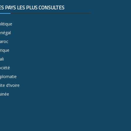
ES PAYS LES PLUS CONSULTÉS
litique
énégal
aroc
rique
li
ciété
iplomatie
te d’Ivoire
uinée