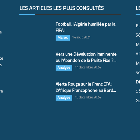
LES ARTICLES LES PLUS CONSULTÉS
L
Football, l’Algérie humiliée par la
Po
FIFA !
e
S
Maroc
14 août 2021
M
Vers une Dévaluation Imminente
Af
te.
ou l’Abandon de la Parité Fixe ?...
Ma
es
Analyse
14 décembre 2024
So
D
Alerte Rouge sur le Franc CFA :
L’Afrique Francophone au Bord...
re
Cô
Analyse
15 décembre 2024
G