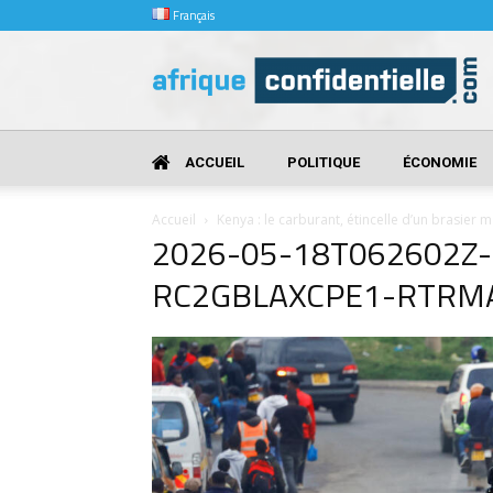
Français
Afrique
Confidentielle
ACCUEIL
POLITIQUE
ÉCONOMIE
Accueil
Kenya : le carburant, étincelle d’un brasier m
2026-05-18T062602Z
RC2GBLAXCPE1-RTRMA