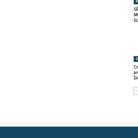
A
SÉ
M
S
S
Co
pr
Di