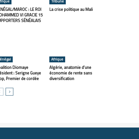
frique
Tribune
NÉGAL/MAROC : LE ROI
La crise politique au Mali
OHAMMED VI GRACIE 15
UPPORTERS SÉNÉALAIS
énégal
Afrique
alition Diomaye
Algérie, anatomie d’une
ésident : Serigne Gueye
économie de rente sans
op, Premier de cordée
diversification