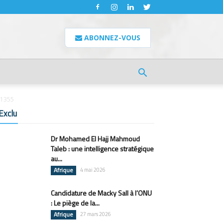
ABONNEZ-VOUS
41355
Exclu
Dr Mohamed El Hajj Mahmoud
Taleb : une intelligence stratégique
au...
Afrique
4 mai 2026
Candidature de Macky Sall à l’ONU
: Le piège de la...
Afrique
27 mars 2026