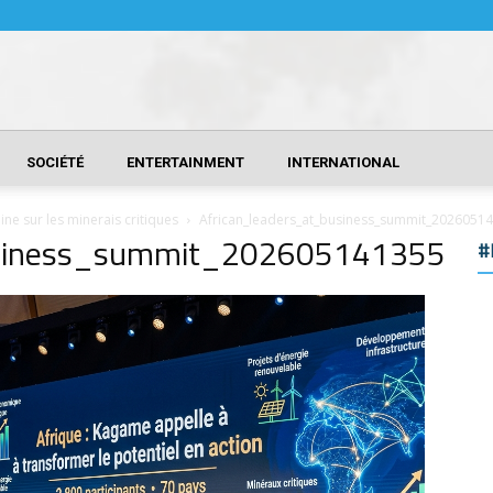
SOCIÉTÉ
ENTERTAINMENT
INTERNATIONAL
ne sur les minerais critiques
African_leaders_at_business_summit_2026051
usiness_summit_202605141355
#