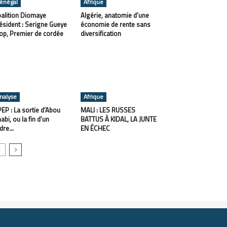
énégal
Afrique
alition Diomaye
Algérie, anatomie d’une
ésident : Serigne Gueye
économie de rente sans
op, Premier de cordée
diversification
nalyse
Afrique
EP : La sortie d’Abou
MALI : LES RUSSES
abi, ou la fin d’un
BATTUS À KIDAL, LA JUNTE
dre...
EN ÉCHEC