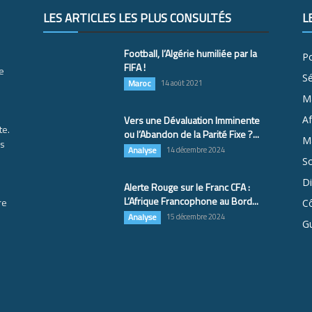
LES ARTICLES LES PLUS CONSULTÉS
L
Football, l’Algérie humiliée par la
Po
FIFA !
e
S
Maroc
14 août 2021
M
Vers une Dévaluation Imminente
Af
te.
ou l’Abandon de la Parité Fixe ?...
Ma
es
Analyse
14 décembre 2024
So
D
Alerte Rouge sur le Franc CFA :
L’Afrique Francophone au Bord...
re
Cô
Analyse
15 décembre 2024
G