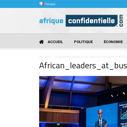
Français
Afrique
Confidentielle
ACCUEIL
POLITIQUE
ÉCONOMIE
Accueil
Kagame plaide pour une souveraineté africai
African_leaders_at_b