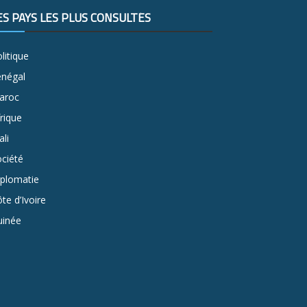
ES PAYS LES PLUS CONSULTÉS
litique
énégal
aroc
rique
li
ciété
iplomatie
te d’Ivoire
uinée