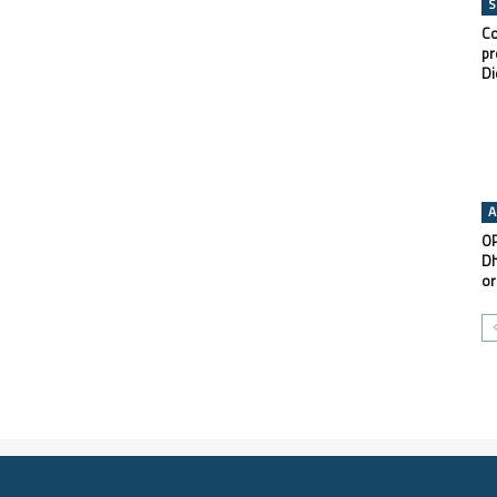
S
Co
pr
Di
A
OP
Dh
or