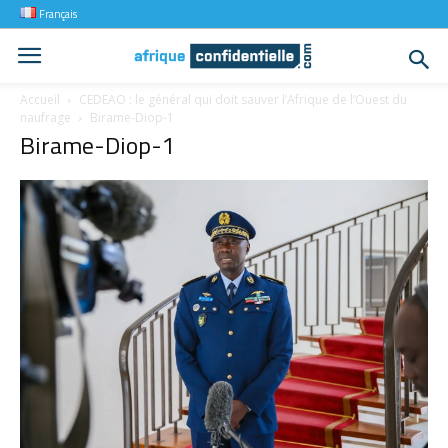
Français
Accueil
CEDEAO : le général qui doit sauver l’Afrique de l’Ouest du
naufrage
Birame-Diop-1
Birame-Diop-1