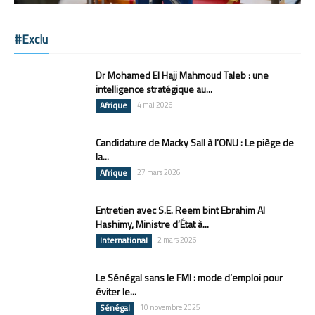
#Exclu
Dr Mohamed El Hajj Mahmoud Taleb : une
intelligence stratégique au...
Afrique
4 mai 2026
Candidature de Macky Sall à l’ONU : Le piège de
la...
Afrique
27 mars 2026
Entretien avec S.E. Reem bint Ebrahim Al
Hashimy, Ministre d’État à...
International
2 mars 2026
Le Sénégal sans le FMI : mode d’emploi pour
éviter le...
Sénégal
10 novembre 2025