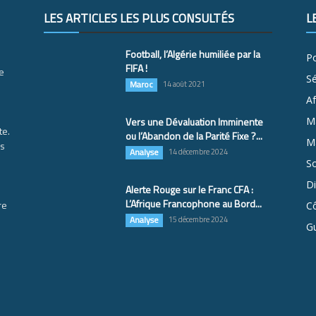
LES ARTICLES LES PLUS CONSULTÉS
L
Football, l’Algérie humiliée par la
Po
FIFA !
e
S
Maroc
14 août 2021
Af
Vers une Dévaluation Imminente
M
te.
ou l’Abandon de la Parité Fixe ?...
Ma
es
Analyse
14 décembre 2024
So
D
Alerte Rouge sur le Franc CFA :
L’Afrique Francophone au Bord...
re
Cô
Analyse
15 décembre 2024
G