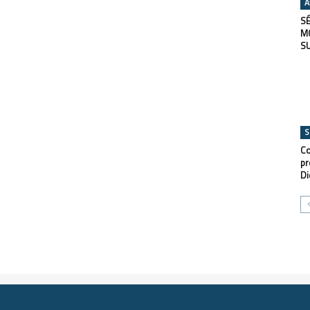
A
SÉ
M
S
S
Co
pr
Di