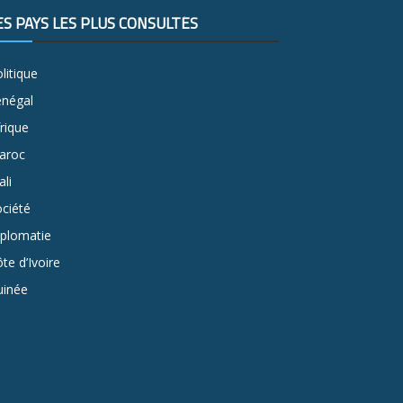
ES PAYS LES PLUS CONSULTÉS
litique
énégal
rique
aroc
li
ciété
iplomatie
te d’Ivoire
uinée