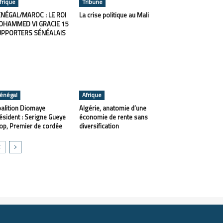
frique
Tribune
NÉGAL/MAROC : LE ROI
La crise politique au Mali
OHAMMED VI GRACIE 15
UPPORTERS SÉNÉALAIS
énégal
Afrique
alition Diomaye
Algérie, anatomie d’une
ésident : Serigne Gueye
économie de rente sans
op, Premier de cordée
diversification