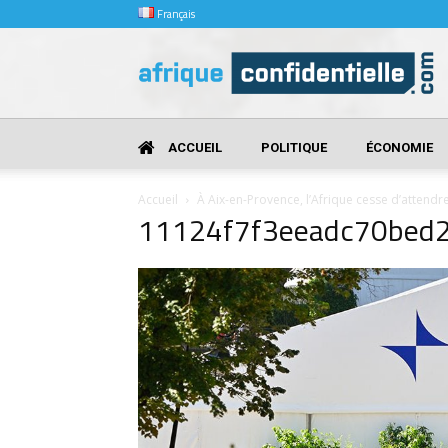
Français
Afrique
Confidentielle
ACCUEIL
POLITIQUE
ÉCONOMIE
Accueil
À Aix-en-Provence, l’Afrique cesse d’attend
11124f7f3eeadc70bed2