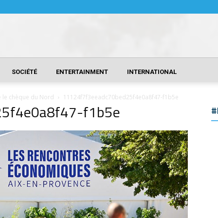
SOCIÉTÉ
ENTERTAINMENT
INTERNATIONAL
re le chèque du Nord
11124f7f3eeadc70bed25f4e0a8f47-f1b5e
5f4e0a8f47-f1b5e
#