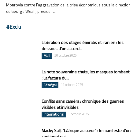
Monrovia contre l'aggravation de la crise économique sous la direction
de George Weah, président...
#Exclu
Libération des otages émiratis et iranien : les
dessous d’un accord...
Mali
30 octobre 2025
La note souveraine chute, les masques tombent
: La facture du...
Sénégal
11 octobre 2025
Conflits sans caméra : chronique des guerres
visibles et invisibles
International
3 octobre 2025
Macky Sall, “L’Afrique au cœur” : le manifeste d’un
continent qui...