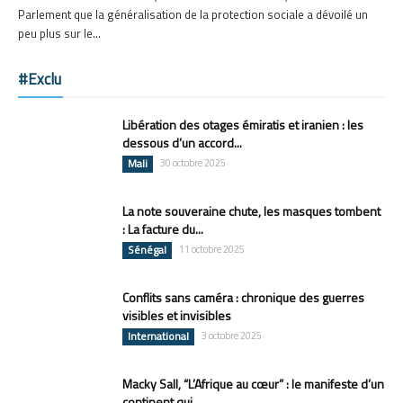
Parlement que la généralisation de la protection sociale a dévoilé un
peu plus sur le...
#Exclu
Libération des otages émiratis et iranien : les
dessous d’un accord...
Mali
30 octobre 2025
La note souveraine chute, les masques tombent
: La facture du...
Sénégal
11 octobre 2025
Conflits sans caméra : chronique des guerres
visibles et invisibles
International
3 octobre 2025
Macky Sall, “L’Afrique au cœur” : le manifeste d’un
continent qui...