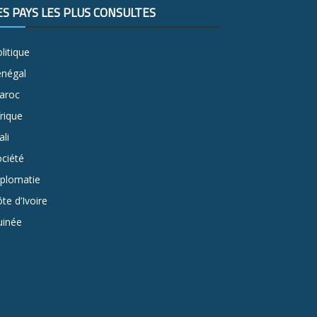
ES PAYS LES PLUS CONSULTÉS
litique
énégal
aroc
rique
li
ciété
iplomatie
te d’Ivoire
uinée