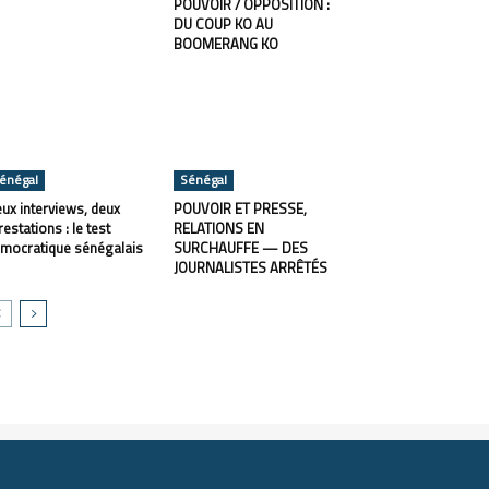
POUVOIR / OPPOSITION :
DU COUP KO AU
BOOMERANG KO
énégal
Sénégal
ux interviews, deux
POUVOIR ET PRESSE,
restations : le test
RELATIONS EN
mocratique sénégalais
SURCHAUFFE — DES
JOURNALISTES ARRÊTÉS