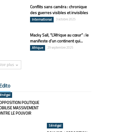
Conflits sans caméra : chronique
des guerres visibles et invisibles
International
3 octobre 2025
Macky Sall, “L’Afrique au cœur” : le
manifeste d’un continent qui...
Afrique
29 septembre 2025
Voir plus
Edito
énégal
OPPOSITION POLITIQUE
OBILISE MASSIVEMENT
ONTRE LE POUVOIR
Sénégal