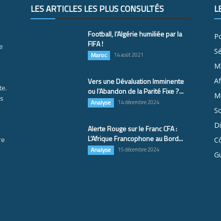
LES ARTICLES LES PLUS CONSULTÉS
L
Football, l’Algérie humiliée par la
Po
FIFA !
e
S
Maroc
14 août 2021
M
Vers une Dévaluation Imminente
Af
te.
ou l’Abandon de la Parité Fixe ?...
Ma
es
Analyse
14 décembre 2024
So
D
Alerte Rouge sur le Franc CFA :
L’Afrique Francophone au Bord...
re
Cô
Analyse
15 décembre 2024
G