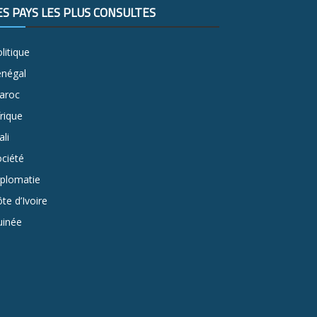
ES PAYS LES PLUS CONSULTÉS
litique
énégal
aroc
rique
li
ciété
iplomatie
te d’Ivoire
uinée