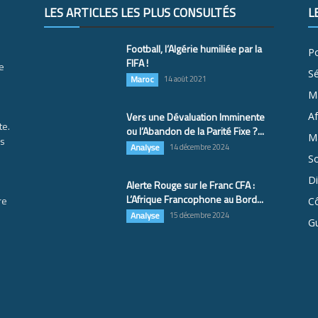
LES ARTICLES LES PLUS CONSULTÉS
L
Football, l’Algérie humiliée par la
Po
FIFA !
e
S
Maroc
14 août 2021
M
Vers une Dévaluation Imminente
Af
te.
ou l’Abandon de la Parité Fixe ?...
Ma
es
Analyse
14 décembre 2024
So
D
Alerte Rouge sur le Franc CFA :
L’Afrique Francophone au Bord...
re
Cô
Analyse
15 décembre 2024
G