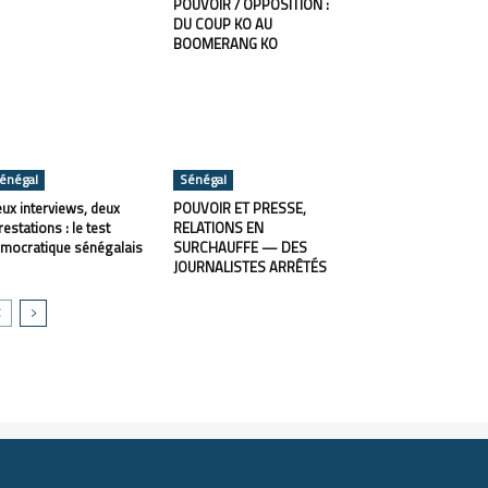
POUVOIR / OPPOSITION :
DU COUP KO AU
BOOMERANG KO
énégal
Sénégal
ux interviews, deux
POUVOIR ET PRESSE,
restations : le test
RELATIONS EN
mocratique sénégalais
SURCHAUFFE — DES
JOURNALISTES ARRÊTÉS