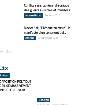
Conflits sans caméra : chronique
des guerres visibles et invisibles
International
3 octobre 2025
Macky Sall, “L’Afrique au cœur” : le
manifeste d’un continent qui...
Afrique
29 septembre 2025
Voir plus
Edito
énégal
OPPOSITION POLITIQUE
OBILISE MASSIVEMENT
ONTRE LE POUVOIR
Sénégal