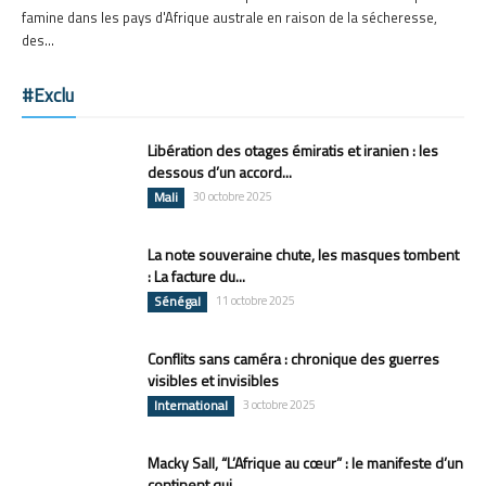
famine dans les pays d'Afrique australe en raison de la sécheresse,
des...
#Exclu
Libération des otages émiratis et iranien : les
dessous d’un accord...
Mali
30 octobre 2025
La note souveraine chute, les masques tombent
: La facture du...
Sénégal
11 octobre 2025
Conflits sans caméra : chronique des guerres
visibles et invisibles
International
3 octobre 2025
Macky Sall, “L’Afrique au cœur” : le manifeste d’un
continent qui...