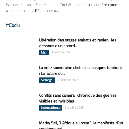
évacuer l’Université de Kinshasa. Tout étudiant sera considéré comme
« un ennemi de la République »...
#Exclu
Libération des otages émiratis et iranien : les
dessous d’un accord...
Mali
30 octobre 2025
La note souveraine chute, les masques tombent
: La facture du...
Sénégal
11 octobre 2025
Conflits sans caméra : chronique des guerres
visibles et invisibles
International
3 octobre 2025
Macky Sall, “L’Afrique au cœur” : le manifeste d’un
continent qui...