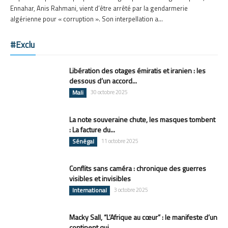
Ennahar, Anis Rahmani, vient d’être arrêté par la gendarmerie
algérienne pour « corruption ». Son interpellation a...
#Exclu
Libération des otages émiratis et iranien : les
dessous d’un accord...
Mali
30 octobre 2025
La note souveraine chute, les masques tombent
: La facture du...
Sénégal
11 octobre 2025
Conflits sans caméra : chronique des guerres
visibles et invisibles
International
3 octobre 2025
Macky Sall, “L’Afrique au cœur” : le manifeste d’un
continent qui...